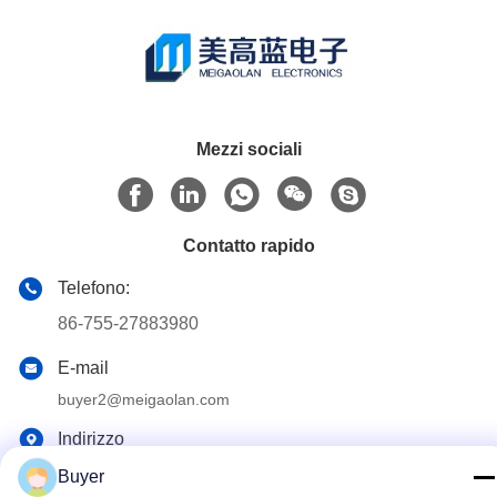
Mezzi sociali
Contatto rapido
Telefono:
86-755-27883980
E-mail
buyer2@meigaolan.com
Indirizzo
RA1-B2, F32 di Dongjianghaoyuan, Baomin Rd, distretto di
Buyer
Bao'an, Shenzhen, Cina