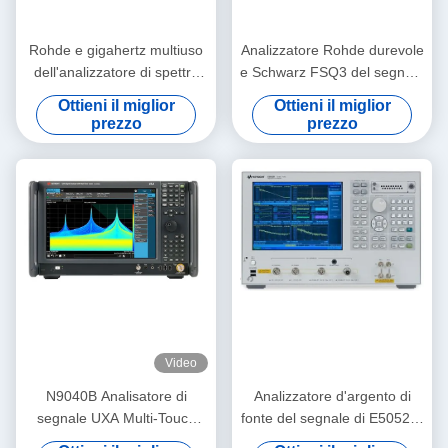
Rohde e gigahertz multiuso
Analizzatore Rohde durevole
dell'analizzatore di spettro
e Schwarz FSQ3 del segnale
del segnale di Schwarz
dello Spectroradiometer rf
Ottieni il miglior
Ottieni il miglior
FSQ8 8
prezzo
prezzo
Video
N9040B Analisatore di
Analizzatore d'argento di
segnale UXA Multi-Touch
fonte del segnale di E5052B,
2Hz-50GHz Analisatore di
analizzatore pratico del