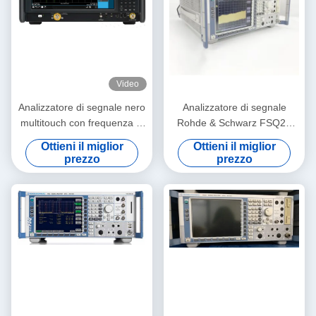
Video
Analizzatore di segnale nero
Analizzatore di segnale
multitouch con frequenza di
Rohde & Schwarz FSQ26
110 GHz e larghezza di
con frequenza da 20Hz-
Ottieni il miglior
Ottieni il miglior
banda di analisi di 1 GHz
26.5GHz e gamma dinamica
prezzo
prezzo
Analizzatore di spettro serie
di fascia alta
UXA X