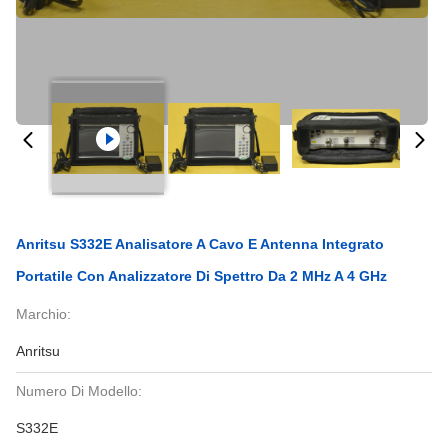
Anritsu S332E Analisatore A Cavo E Antenna Integrato
Portatile Con Analizzatore Di Spettro Da 2 MHz A 4 GHz
Marchio:
Anritsu
Numero Di Modello:
S332E