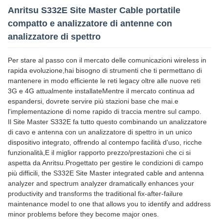
Anritsu S332E Site Master Cable portatile
compatto e analizzatore di antenne con
analizzatore di spettro
Per stare al passo con il mercato delle comunicazioni wireless in
rapida evoluzione,hai bisogno di strumenti che ti permettano di
mantenere in modo efficiente le reti legacy oltre alle nuove reti
3G e 4G attualmente installateMentre il mercato continua ad
espandersi, dovrete servire più stazioni base che mai.e
l'implementazione di nome rapido di traccia mentre sul campo.
Il Site Master S332E fa tutto questo combinando un analizzatore
di cavo e antenna con un analizzatore di spettro in un unico
dispositivo integrato, offrendo al contempo facilità d'uso, ricche
funzionalità,E il miglior rapporto prezzo/prestazioni che ci si
aspetta da Anritsu.Progettato per gestire le condizioni di campo
più difficili, the S332E Site Master integrated cable and antenna
analyzer and spectrum analyzer dramatically enhances your
productivity and transforms the traditional fix-after-failure
maintenance model to one that allows you to identify and address
minor problems before they become major ones.