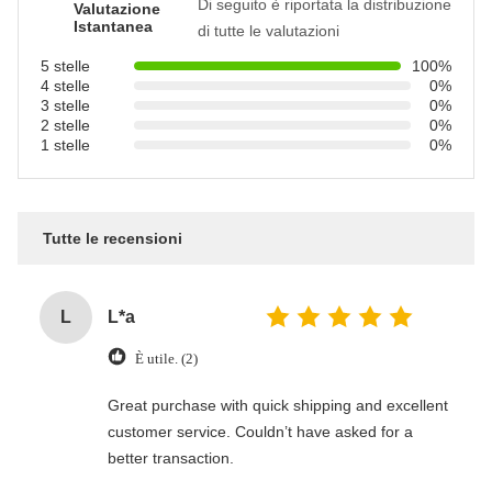
Di seguito è riportata la distribuzione
Valutazione
Istantanea
di tutte le valutazioni
5 stelle
100%
4 stelle
0%
3 stelle
0%
2 stelle
0%
1 stelle
0%
Tutte le recensioni
L
L*a
È utile. (2)
Great purchase with quick shipping and excellent
customer service. Couldn’t have asked for a
better transaction.