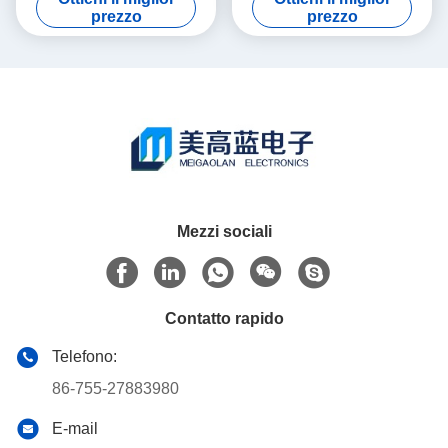
FSV3 per il LED
Spectroradiometer
prezzo
prezzo
Mezzi sociali
Contatto rapido
Telefono:
86-755-27883980
E-mail