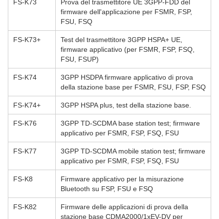
FS-K73
Prova del trasmettitore UE 3GPP-FDD del
firmware dell'applicazione per FSMR, FSP,
FSU, FSQ
FS-K73+
Test del trasmettitore 3GPP HSPA+ UE,
firmware applicativo (per FSMR, FSP, FSQ,
FSU, FSUP)
FS-K74
3GPP HSDPA firmware applicativo di prova
della stazione base per FSMR, FSU, FSP, FSQ
FS-K74+
3GPP HSPA plus, test della stazione base.
FS-K76
3GPP TD-SCDMA base station test; firmware
applicativo per FSMR, FSP, FSQ, FSU
FS-K77
3GPP TD-SCDMA mobile station test; firmware
applicativo per FSMR, FSP, FSQ, FSU
FS-K8
Firmware applicativo per la misurazione
Bluetooth su FSP, FSU e FSQ
FS-K82
Firmware delle applicazioni di prova della
stazione base CDMA2000/1xEV-DV per