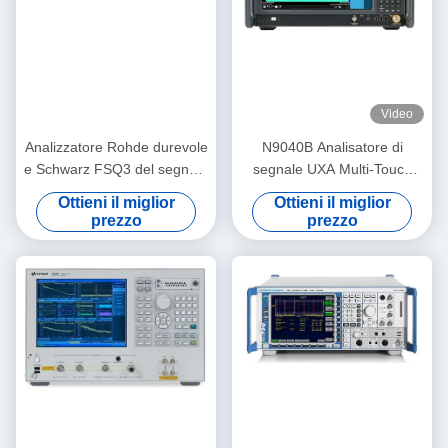
Video
Analizzatore Rohde durevole
N9040B Analisatore di
e Schwarz FSQ3 del segnale
segnale UXA Multi-Touch
dello Spectroradiometer rf
2Hz-50GHz Analisatore di
Ottieni il miglior
Ottieni il miglior
spettro di seconda mano
prezzo
prezzo