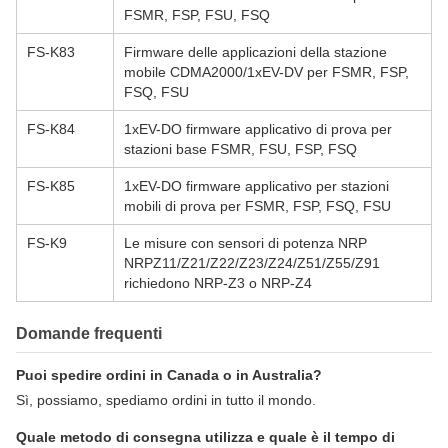
FSMR, FSP, FSU, FSQ
FS-K83
Firmware delle applicazioni della stazione
mobile CDMA2000/1xEV-DV per FSMR, FSP,
FSQ, FSU
FS-K84
1xEV-DO firmware applicativo di prova per
stazioni base FSMR, FSU, FSP, FSQ
FS-K85
1xEV-DO firmware applicativo per stazioni
mobili di prova per FSMR, FSP, FSQ, FSU
FS-K9
Le misure con sensori di potenza NRP
NRPZ11/Z21/Z22/Z23/Z24/Z51/Z55/Z91
richiedono NRP-Z3 o NRP-Z4
Domande frequenti
Puoi spedire ordini in Canada o in Australia?
Sì, possiamo, spediamo ordini in tutto il mondo.
Quale metodo di consegna utilizza e quale è il tempo di