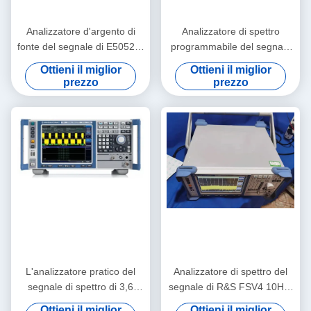
Analizzatore d'argento di
Analizzatore di spettro
fonte del segnale di E5052B,
programmabile del segnale
analizzatore pratico del
di rf Rohde e Schwarz
Ottieni il miglior
Ottieni il miglior
segnale della rete
FSQ40
prezzo
prezzo
L'analizzatore pratico del
Analizzatore di spettro del
segnale di spettro di 3,6
segnale di R&S FSV4 10Hz-
gigahertz ha usato R&S
4GHz per lo
Ottieni il miglior
Ottieni il miglior