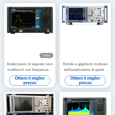
Video
Analizzatore di segnale nero
Rohde e gigahertz multiuso
multitouch con frequenza di
dell'analizzatore di spettro
110 GHz e larghezza di
del segnale di Schwarz
Ottieni il miglior
Ottieni il miglior
banda di analisi di 1 GHz
FSQ8 8
prezzo
prezzo
Analizzatore di spettro serie
UXA X