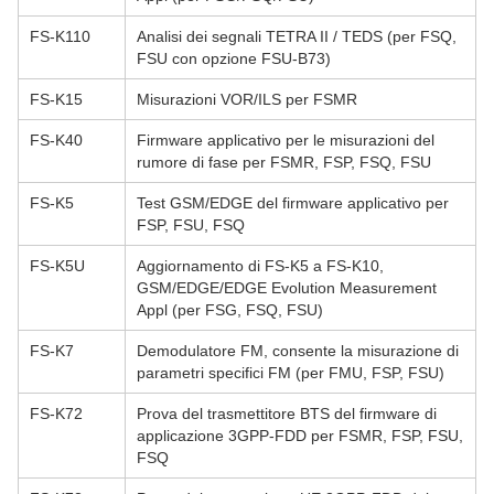
FS-K110
Analisi dei segnali TETRA II / TEDS (per FSQ,
FSU con opzione FSU-B73)
FS-K15
Misurazioni VOR/ILS per FSMR
FS-K40
Firmware applicativo per le misurazioni del
rumore di fase per FSMR, FSP, FSQ, FSU
FS-K5
Test GSM/EDGE del firmware applicativo per
FSP, FSU, FSQ
FS-K5U
Aggiornamento di FS-K5 a FS-K10,
GSM/EDGE/EDGE Evolution Measurement
Appl (per FSG, FSQ, FSU)
FS-K7
Demodulatore FM, consente la misurazione di
parametri specifici FM (per FMU, FSP, FSU)
FS-K72
Prova del trasmettitore BTS del firmware di
applicazione 3GPP-FDD per FSMR, FSP, FSU,
FSQ