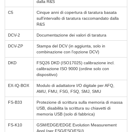
dalla R&S
C5
Cinque anni di copertura di taratura basata
sull'intervallo di taratura raccomandato dalla
R&S
DCV-2
Documentazione dei valori di taratura
DCV-ZP
Stampa del DCV (in aggiunta, solo in
combinazione con l'opzione DCV)
DKD
FSQ26 DKD (ISO17025) calibrazione incl.
calibrazione ISO 9000 (ordine solo con
dispositivo)
EX-IQ-BOX
Modulo di adattatore I/O digitale per AFQ,
AMU, FMU, FSG, FSQ, SMJ, SMU
FS-B33
Protezione di scrittura sulla memoria di massa
USB, disabilita la scrittura su chiavetti di
memoria USB (solo di fabbrica)
FS-K10
GSM/EDGE/EDGE Evolution Measurement
Appl (per FSG/FSQ/FSU)