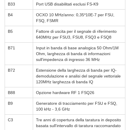
B33
Port USB disabilitati esclusi FS-K9
B4
OCXO 10 MHz/anno: 0,35*10E-7 per FSU,
FSQ, FSMR
B5
Fattore di uscita per il segnale di riferimento
640MHz per FSU3, FSU8, FSQ3 e FSQ8
B71
Input in banda di base analogica 50 Ohm/1M
Ohm, larghezza di banda di informazioni
sull'impedenza di ingresso 36 MHz
B72
Estensione della larghezza di banda per IQ-
demodulazione e analisi del segnale vettoriale
120MHz larghezza di banda IQ
B88
Opzione hardware RF 1 FSQ26
B9
Generatore di tracciamento per FSU e FSQ,
100 kHz - 3,6 GHz
C3
Tre anni di copertura della taratura in deposito
basata sull'intervallo di taratura raccomandato