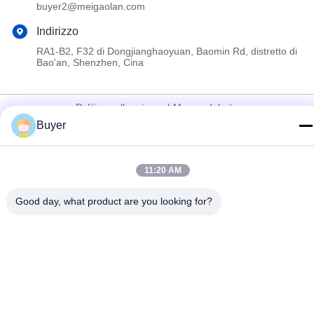
buyer2@meigaolan.com
Indirizzo
RA1-B2, F32 di Dongjianghaoyuan, Baomin Rd, distretto di
Bao'an, Shenzhen, Cina
Politica sulla privacy
|
Mappa del sito
Buyer
Cina Buona qualità Analizzatore di spettro di rf Fornitore. 2023-
2026 Shenzhen Meigaolan Electronic Instrument Co. Ltd Tutti i
diritti riservati.
11:20 AM
Good day, what product are you looking for?