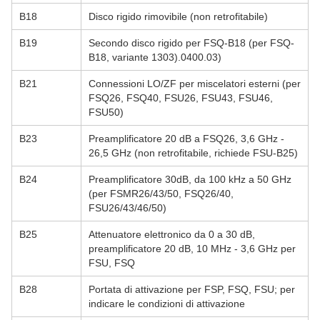
B18
Disco rigido rimovibile (non retrofitabile)
B19
Secondo disco rigido per FSQ-B18 (per FSQ-
B18, variante 1303).0400.03)
B21
Connessioni LO/ZF per miscelatori esterni (per
FSQ26, FSQ40, FSU26, FSU43, FSU46,
FSU50)
B23
Preamplificatore 20 dB a FSQ26, 3,6 GHz -
26,5 GHz (non retrofitabile, richiede FSU-B25)
B24
Preamplificatore 30dB, da 100 kHz a 50 GHz
(per FSMR26/43/50, FSQ26/40,
FSU26/43/46/50)
B25
Attenuatore elettronico da 0 a 30 dB,
preamplificatore 20 dB, 10 MHz - 3,6 GHz per
FSU, FSQ
B28
Portata di attivazione per FSP, FSQ, FSU; per
indicare le condizioni di attivazione