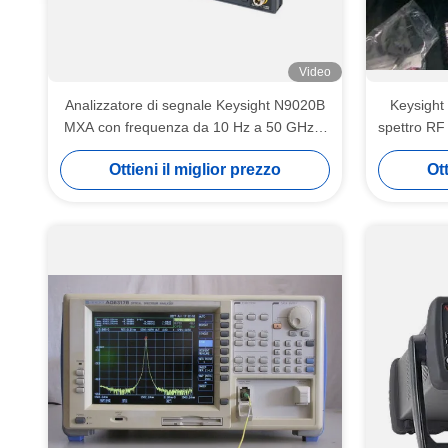
Video
Analizzatore di segnale Keysight N9020B
Keysight
MXA con frequenza da 10 Hz a 50 GHz e
spettro RF
larghezza di banda di analisi di 160 MHz
Ottieni il miglior prezzo
Ott
Interfaccia multi-touch