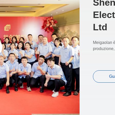
Shen
Elec
Ltd
Meigaolan è 
produzione, 
Gu