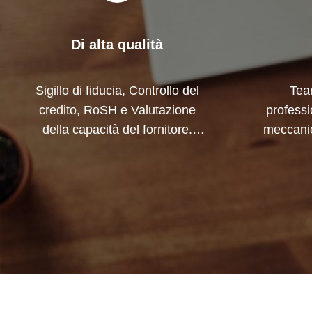
Di alta qualità
Sigillo di fiducia, Controllo del
Tea
credito, RoSH e Valutazione
professi
della capacità del fornitore.
meccani
l'azienda ha un sistema di
collab
controllo qualità rigoroso e un
prodot
laboratorio di test professionale.