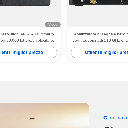
Video
 Resolution 34460A Multimetro
Analizzatore di segnale nero 
con 50.000 letture/s velocità e
con frequenza di 110 GHz e la
000000 letture Memoria
banda di analisi di 1 GHz Anal
ieni il miglior prezzo
Ottieni il miglior pr
spettro serie UXA X
Chi si