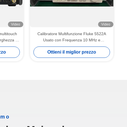
Video
Video
multitouch
Calibratore Multifunzione Fluke 5522A
rghezza di
Usato con Frequenza 10 MHz e
izzatore di
Interfaccia RS-232 - Apparecchiatura di
ezzo
Ottieni il miglior prezzo
Test Multi-Prodotto Completamente
Testata
amo