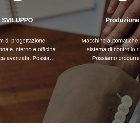
SVILUPPO
Produzione
m di progettazione
Macchine automatiche 
onale interno e officina
sistema di controllo r
ca avanzata. Possiamo
Possiamo produrre t
orare per sviluppare i
terminali elettrici oltre
ti di cui hai bisogno.
richiesta.