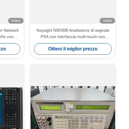
Video
Video
r Network
Keysight N9030B Analisatore di segnale
GHz con
PXA con interfaccia multi-touch con
locità di
larghezza di banda di analisi da 2 Hz a 50
ezzo
Ottieni il miglior prezzo
GHz