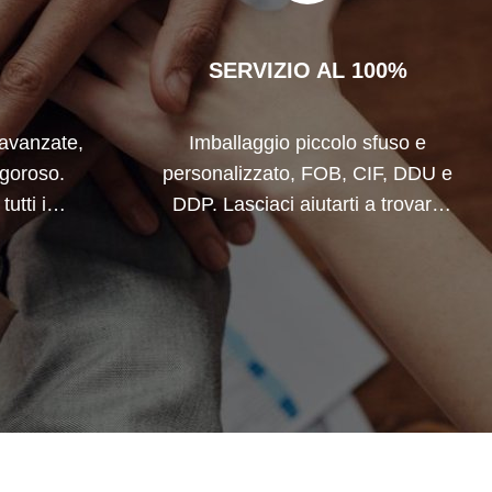
SERVIZIO AL 100%
avanzate,
Imballaggio piccolo sfuso e
igoroso.
personalizzato, FOB, CIF, DDU e
utti i
DDP. Lasciaci aiutarti a trovare
 la vostra
la soluzione migliore per tutte le
tue esigenze.