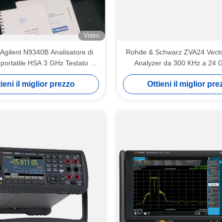
Video
 Agilent N9340B Analisatore di
Rohde & Schwarz ZVA24 Vecto
 portatile HSA 3 GHz Testato sul
Analyzer da 300 KHz a 24 
campo
concetto multiporto e alta ve
ieni il miglior prezzo
Ottieni il miglior pr
misura