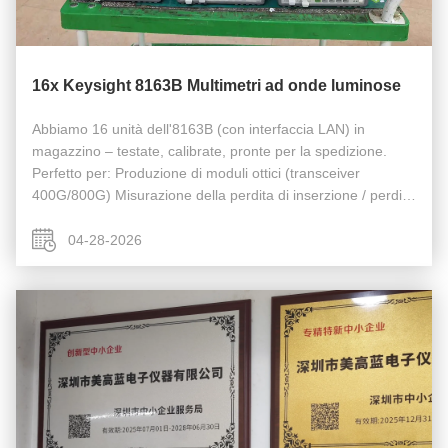
16x Keysight 8163B Multimetri ad onde luminose
Abbiamo 16 unità dell'8163B (con interfaccia LAN) in
magazzino – testate, calibrate, pronte per la spedizione.
Perfetto per: Produzione di moduli ottici (transceiver
400G/800G) Misurazione della perdita di inserzione / perdita
di ritorno Laboratori di ricerca e sviluppo in espansione Chi
prima ...
04-28-2026