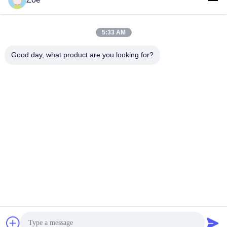
5:33 AM
Contatto rapido
Good day, what product are you looking for?
Telefono:
86-755-27883980
E-mail
buyer2@meigaolan.com
Indirizzo
RA1-B2, F32 di Dongjianghaoyuan, Baomin Rd, distretto di
Bao'an, Shenzhen, Cina
Politica sulla privacy
|
Mappa del sito
Cina Buona qualità Analizzatore di spettro di rf Fornitore. 2023-
2026 Shenzhen Meigaolan Electronic Instrument Co. Ltd Tutti i