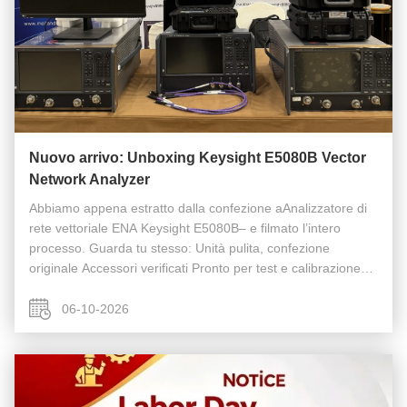
Nuovo arrivo: Unboxing Keysight E5080B Vector
Network Analyzer
Abbiamo appena estratto dalla confezione aAnalizzatore di
rete vettoriale ENA Keysight E5080B– e filmato l’intero
processo. Guarda tu stesso: Unità pulita, confezione
originale Accessori verificati Pronto per test e calibrazione
Questa unità èin magazzino e disponibile ora. Guarda il
video dell...
06-10-2026