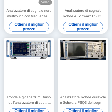
Video
Analizzatore di segnale nero
Analizzatore di segnale
multitouch con frequenza di
Rohde & Schwarz FSQ26
110 GHz e larghezza di
con frequenza da 20Hz-
Ottieni il miglior
Ottieni il miglior
banda di analisi di 1 GHz
26.5GHz e gamma dinamica
prezzo
prezzo
Analizzatore di spettro serie
di fascia alta
UXA X
Rohde e gigahertz multiuso
Analizzatore Rohde durevole
dell'analizzatore di spettro
e Schwarz FSQ3 del segnale
del segnale di Schwarz
dello Spectroradiometer rf
Ottieni il miglior
Ottieni il miglior