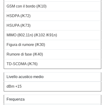
GSM con il bordo
(/K10)
HSDPA
(/K72)
HSUPA
(/K73)
MIMO (802.11n)
(/K102 /K91n)
Figura di rumore
(/K30)
Rumore di fase
(/K40)
TD-SCDMA
(/K76)
Livello acustico medio
dBm +15
Frequenza