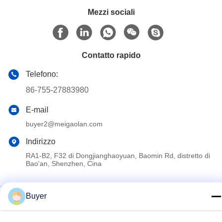
Mezzi sociali
Contatto rapido
Telefono:
86-755-27883980
E-mail
buyer2@meigaolan.com
Indirizzo
RA1-B2, F32 di Dongjianghaoyuan, Baomin Rd, distretto di
Bao'an, Shenzhen, Cina
Politica sulla privacy
|
Mappa del sito
Buyer
Cina Buona qualità Analizzatore di spettro di rf Fornitore. 2023-