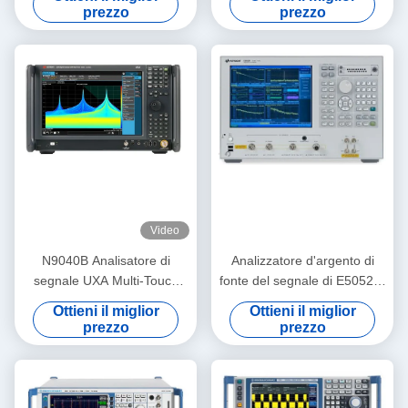
FSQ8 8
prezzo
prezzo
Video
N9040B Analisatore di
Analizzatore d'argento di
segnale UXA Multi-Touch
fonte del segnale di E5052B,
2Hz-50GHz Analisatore di
analizzatore pratico del
Ottieni il miglior
Ottieni il miglior
spettro di seconda mano
segnale della rete
prezzo
prezzo