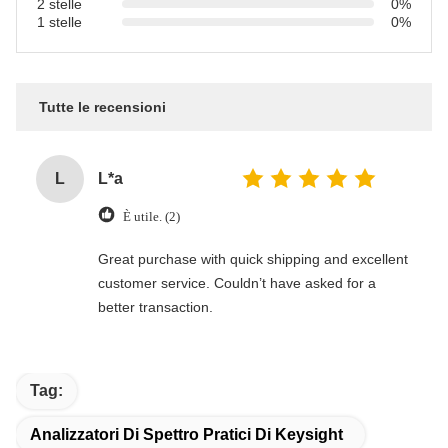
2 stelle
0%
1 stelle
0%
Tutte le recensioni
L
L*a
È utile. (2)
Great purchase with quick shipping and excellent
customer service. Couldn’t have asked for a
better transaction.
Tag:
Analizzatori Di Spettro Pratici Di Keysight