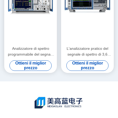
Analizzatore di spettro
L'analizzatore pratico del
programmabile del segnale
segnale di spettro di 3,6
di rf Rohde e Schwarz
gigahertz ha usato R&S
Ottieni il miglior
Ottieni il miglior
FSQ40
FSV3 per il LED
prezzo
prezzo