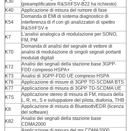
K30
(preamplificatore R&S®FSV-B22 ha richiesto)
K40
Applicazione di misura del rumore di fase
Domanda di EMI di sistema diagnostico di
K54
interferenza di rf con gli analizzatori di spettro
R&S®FSV e
L'analisi analogica di modulazione per SONO,
K7
FM, PM
Domanda di analisi del segnale di vettore di
K70
analisi di modulazione di singoli segnali portanti
modulati digitali
Analisi dei segnali della stazione base 3GPP-
K72
FDD compreso HSPA+
K73
Analisi di 3GPP-FDD UE compreso HSPA
K76
Applicazione di misure di 3GPP TD-SCDMA BTS
K77
Applicazione di misura di 3GPP TD-SCDMA UE
Applicazione stereo di misura di FM, misura della
K7S
L, R, m., S e sviluppatore del pilota, diafonia, THB
Applicazione di misura di Bluetooth/EDR (licenza
K8
del software)
Analisi dei segnali della stazione base
K82
CDMA2000
Applicazione di misura del ms CDMA2000