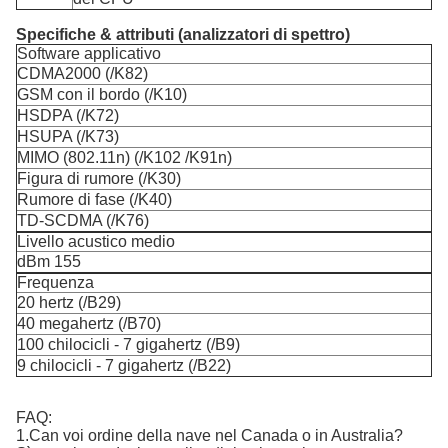
Specifiche & attributi (analizzatori di spettro)
Software applicativo
CDMA2000 (/K82)
GSM con il bordo (/K10)
HSDPA (/K72)
HSUPA (/K73)
MIMO (802.11n) (/K102 /K91n)
Figura di rumore (/K30)
Rumore di fase (/K40)
TD-SCDMA (/K76)
Livello acustico medio
dBm 155
Frequenza
20 hertz (/B29)
40 megahertz (/B70)
100 chilocicli - 7 gigahertz (/B9)
9 chilocicli - 7 gigahertz (/B22)
FAQ:
1.Can voi ordine della nave nel Canada o in Australia?