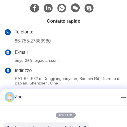
Contatto rapido
Telefono:
86-755-27883980
E-mail
buyer2@meigaolan.com
Indirizzo
RA1-B2, F32 di Dongjianghaoyuan, Baomin Rd, distretto di
Bao'an, Shenzhen, Cina
Zoe
Politica sulla privacy
|
Mappa del sito
Cina Buona qualità Analizzatore di spettro di rf Fornitore. 2023-
6:03 PM
2026 Shenzhen Meigaolan Electronic Instrument Co. Ltd Tutti i
diritti riservati.