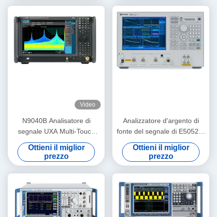
Video
N9040B Analisatore di
Analizzatore d'argento di
segnale UXA Multi-Touch
fonte del segnale di E5052B,
2Hz-50GHz Analisatore di
analizzatore pratico del
Ottieni il miglior
Ottieni il miglior
spettro di seconda mano
segnale della rete
prezzo
prezzo