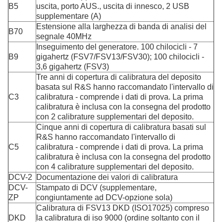
B5
uscita, porto AUS., uscita di innesco, 2 USB
supplementare (A)
Estensione alla larghezza di banda di analisi del
B70
segnale 40MHz
Inseguimento del generatore. 100 chilocicli - 7
B9
gigahertz (FSV7/FSV13/FSV30); 100 chilocicli -
3,6 gigahertz (FSV3)
Tre anni di copertura di calibratura del deposito
basata sul R&S hanno raccomandato l'intervallo di
C3
calibratura - comprende i dati di prova. La prima
calibratura è inclusa con la consegna del prodotto
con 2 calibrature supplementari del deposito.
Cinque anni di copertura di calibratura basati sul
R&S hanno raccomandato l'intervallo di
C5
calibratura - comprende i dati di prova. La prima
calibratura è inclusa con la consegna del prodotto
con 4 calibrature supplementari del deposito.
DCV-2
Documentazione dei valori di calibratura
DCV-
Stampato di DCV (supplementare,
ZP
congiuntamente ad DCV-opzione sola)
Calibratura di FSV13 DKD (ISO17025) compreso
DKD
la calibratura di iso 9000 (ordine soltanto con il