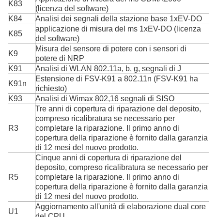
K83
(licenza del software)
K84
Analisi dei segnali della stazione base 1xEV-DO
applicazione di misura del ms 1xEV-DO (licenza
K85
del software)
Misura del sensore di potere con i sensori di
K9
potere di NRP
K91
Analisi di WLAN 802.11a, b, g, segnali di J
Estensione di FSV-K91 a 802.11n (FSV-K91 ha
K91n
richiesto)
K93
Analisi di Wimax 802,16 segnali di SISO
Tre anni di copertura di riparazione del deposito,
compreso ricalibratura se necessario per
R3
completare la riparazione. Il primo anno di
copertura della riparazione è fornito dalla garanzia
di 12 mesi del nuovo prodotto.
Cinque anni di copertura di riparazione del
deposito, compreso ricalibratura se necessario per
R5
completare la riparazione. Il primo anno di
copertura della riparazione è fornito dalla garanzia
di 12 mesi del nuovo prodotto.
Aggiornamento all'unità di elaborazione dual core
U1
del CPU