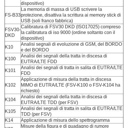
dispositivo)
La memoria di massa di USB scrivere la
FS-B33
protezione, disattiva la scrittura ai memory stick di
USB (soli franco fabbrica)
Calibratura di FSV30 DKD (ISO17025) compreso
FSV30-
la calibratura di iso 9000 (ordine soltanto con il
DKD
dispositivo)
Analisi segnali di evoluzione di GSM, del BORDO
K10
e del BORDO
Analisi dei segnali della tratta in discesa di
K100
EUTRA/LTE FDD
Analisi dei segnali di tratta in salita di EUTRA/LTE
K101
FDD
Applicazione di misura della tratta in discesa
K102
MIMO di EUTRA/LTE (FSV-K100 o FSV-K104 ha
richiesto)
Analisi dei segnali della tratta in discesa di
K104
EUTRA/LTE TDD (per FSV)
Analisi dei segnali di tratta in salita di EUTRA/LTE
K105
TDD (per FSV)
K14
Applicazione di misura dello spettrogramma
Misure della figura e di guadagno di rumore