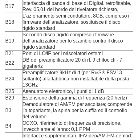
Interfaccia di banda di base di Digital, retrofittable,
B17
Rev. 05,01 del bordo del rivelatore richiesto,
L'azionamento semi conduttore, 8GB, compreso i
B18
firmware dell'analizzatore, sostituisce il disco
rigido standard
Secondo disco rigido compreso i firmware
B19
dell'analizzatore per lo scambio contro il disco
rigido standard
B21
Porti di LO/IF per i miscelatori esterni
DB del preamplificatore 20 di rf, 9 chilocicli - 7
B22
gigahertz
Preamplificatore 9kHz di rf (per R&S® FSV13
B24
soltanto) alla fabbrica non installabile della posta
13GHz
B25
Attenuatore elettronico, i punti di 1 dB
B29
Estensione della gamma di frequenza (20 hertz)
Demodulatore di AM/FM per ascoltare; comprende
B3
l'altoparlante, la spina per la cuffia ed il controllo
del volume
OCXO, riferimento di frequenza di precisione,
B4
invecchiante all'anno: 0,1 PPM
Interfacce supplementari. IF/Video/AM-FM-demod.