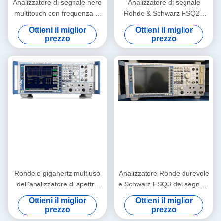
Analizzatore di segnale nero
Analizzatore di segnale
multitouch con frequenza di
Rohde & Schwarz FSQ26
110 GHz e larghezza di
con frequenza da 20Hz-
Ottieni il miglior
Ottieni il miglior
banda di analisi di 1 GHz
26.5GHz e gamma dinamica
prezzo
prezzo
Analizzatore di spettro serie
di fascia alta
UXA X
Rohde e gigahertz multiuso
Analizzatore Rohde durevole
dell'analizzatore di spettro
e Schwarz FSQ3 del segnale
del segnale di Schwarz
dello Spectroradiometer rf
Ottieni il miglior
Ottieni il miglior
FSQ8 8
prezzo
prezzo