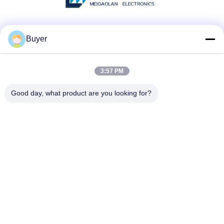
Mezzi sociali
Buyer
3:57 PM
Contatto rapido
Good day, what product are you looking for?
Telefono:
86-755-27883980
E-mail
buyer2@meigaolan.com
Indirizzo
RA1-B2, F32 di Dongjianghaoyuan, Baomin Rd, distretto di
Bao'an, Shenzhen, Cina
Politica sulla privacy
|
Mappa del sito