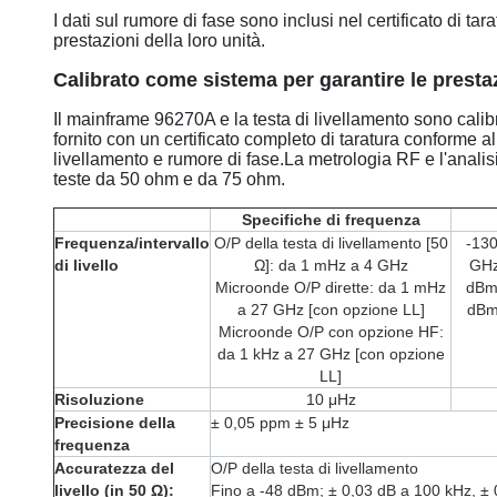
I dati sul rumore di fase sono inclusi nel certificato di ta
prestazioni della loro unità.
Calibrato come sistema per garantire le presta
Il mainframe 96270A e la testa di livellamento sono cal
fornito con un certificato completo di taratura conforme a
livellamento e rumore di fase.La metrologia RF e l'analisi
teste da 50 ohm e da 75 ohm.
Specifiche di frequenza
Frequenza/intervallo
O/P della testa di livellamento [50
-13
di livello
Ω]: da 1 mHz a 4 GHz
GHz
Microonde O/P dirette: da 1 mHz
dBm,
a 27 GHz [con opzione LL]
dBm
Microonde O/P con opzione HF:
da 1 kHz a 27 GHz [con opzione
LL]
Risoluzione
10 μHz
Precisione della
± 0,05 ppm ± 5 μHz
frequenza
Accuratezza del
O/P della testa di livellamento
livello (in 50 Ω):
Fino a -48 dBm; ± 0,03 dB a 100 kHz, ±