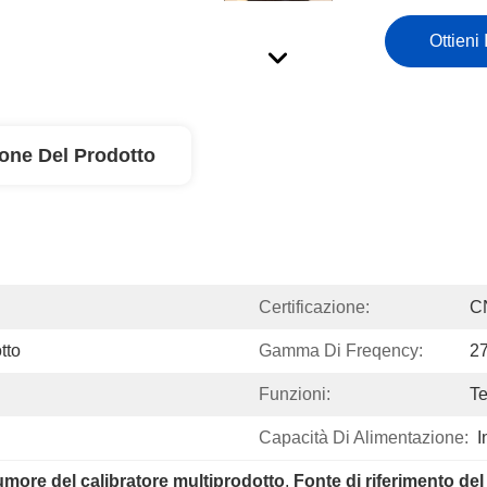
Ottieni 
ione Del Prodotto
Certificazione:
C
tto
Gamma Di Freqency:
2
Funzioni:
Te
Capacità Di Alimentazione:
I
rumore del calibratore multiprodotto
, 
Fonte di riferimento de