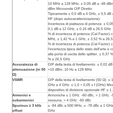
10 MHz a 128 MHz; ± 0,05 dB a -48 dBm,
dBm Microonde O/P Diretto:
Tipicamente ± 0,5 dB a 4 GHz, ± 0,5 dB
HF (dopo autocaratterizzazione):
Incertezza di piattazza di potenza: ± 0,
0,1 dB a 12 GHz, ± 0,16 dB a 26,5 GHz
% di incertezza di potenza (Cal Factor) c
MHz, ± 1,42 % a 1 GHz, ± 3,52 % a 26,
% di incertezza di potenza (Cal Factor) c
l'incertezza tipica dello stato dell'arte e 
alla porta di uscita dello splitter; ± 0,
% a 26,5 GHz
Accuratezza di
O/P della testa di livellamento: ± 0,02 d
attenuazione (in 50
+10 dBm, 10 Hz a 128 MHz
Ω)
VSWR
O/P della testa di livellamento (50 Ω): ≤
GHz a 4 GHz: ≤ 1,0 + 0,05 x f (GHz) Micro
dispositivo di divisione opzionale HF ≤ 1
Armonici e
Armoniche ≤ 1 GHz: -60 dBc, > 1 GHz: 
subarmonici
nessuna, > 4 GHz: -60 dBc
Spurious ≥ 3 kHz
≤ -84 dBc a 500 MHz, ≤ -78 dBc a 1 GHz
offset
GHz