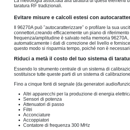
La metrologia associata alla taratura di questi elementi d
taratura RF tradizionali.
Evitare misure e calcoli estesi con autocaratte
Il 96270A può "autocaratterizzare" o profilare la sua usci
connettori,creando efficacemente un piano di riferimento 
frequenza/amplitudine è salvato nella memoria 96270A, ch
automaticamente i dati di correzione del livello e fornisc
questo modo si risparmia tempo, poiché non è necessario 
Riduci a metà il costo del tuo sistema di tarat
Essendo lo strumento centrale di un sistema di calibrazione
sostituisce tutte queste parti di un sistema di calibrazion
Fino a cinque fonti di segnale (da generatori audio/funzi
Altri apparecchi per la produzione di energia elettric
Sensori di potenza
Attenuatori di passo
Filtri
Acconciature
Accoppiatori
Contatore di frequenza 300 MHz