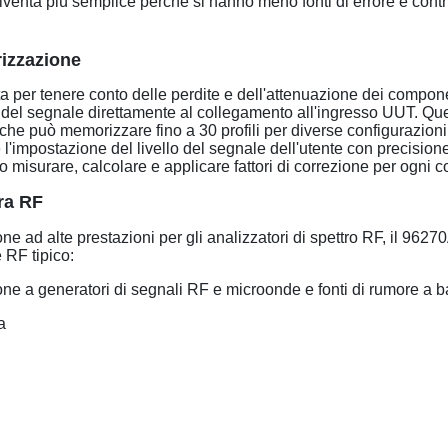
iventa più semplice perché si hanno meno fonti di errore e contri
rizzazione
ta per tenere conto delle perdite e dell'attenuazione dei componen
del segnale direttamente al collegamento all'ingresso UUT. Questo
e può memorizzare fino a 30 profili per diverse configurazioni 
e l'impostazione del livello del segnale dell'utente con precision
misurare, calcolare e applicare fattori di correzione per ogni 
ura RF
 ad alte prestazioni per gli analizzatori di spettro RF, il 96270A
e RF tipico:
one a generatori di segnali RF e microonde e fonti di rumore a b
a