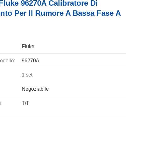
Fluke 96270A Calibratore Di
ento Per Il Rumore A Bassa Fase A
Fluke
odello:
96270A
1 set
Negoziabile
i
T/T