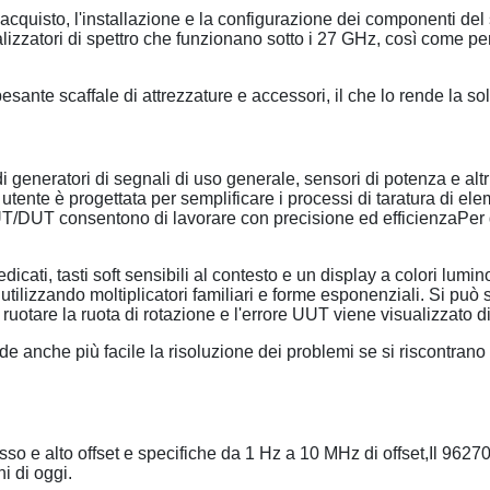
 l'acquisto, l'installazione e la configurazione dei componenti d
nalizzatori di spettro che funzionano sotto i 27 GHz, così come pe
esante scaffale di attrezzature e accessori, il che lo rende la sol
 generatori di segnali di uso generale, sensori di potenza e altri
te è progettata per semplificare i processi di taratura di elemen
i UUT/DUT consentono di lavorare con precisione ed efficienzaPer 
dicati, tasti soft sensibili al contesto e un display a colori lumino
ilizzando moltiplicatori familiari e forme esponenziali. Si può 
ruotare la ruota di rotazione e l'errore UUT viene visualizzato 
de anche più facile la risoluzione dei problemi se si riscontrano r
o e alto offset e specifiche da 1 Hz a 10 MHz di offset,Il 96270A
ni di oggi.