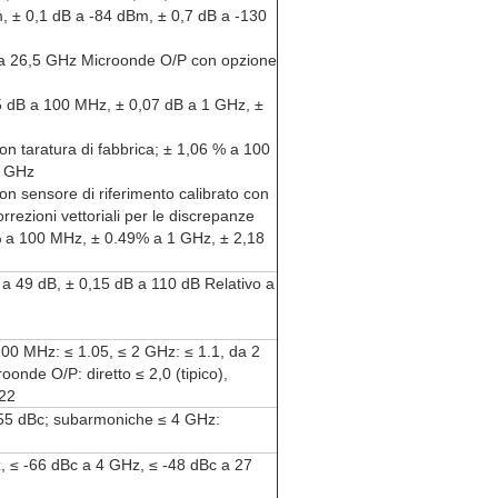
 ± 0,1 dB a -84 dBm, ± 0,7 dB a -130
 a 26,5 GHz Microonde O/P con opzione
05 dB a 100 MHz, ± 0,07 dB a 1 GHz, ±
on taratura di fabbrica; ± 1,06 % a 100
5 GHz
on sensore di riferimento calibrato con
correzioni vettoriali per le discrepanze
37 % a 100 MHz, ± 0.49% a 1 GHz, ± 2,18
B a 49 dB, ± 0,15 dB a 110 dB Relativo a
 100 MHz: ≤ 1.05, ≤ 2 GHz: ≤ 1.1, da 2
onde O/P: diretto ≤ 2,0 (tipico),
.22
-55 dBc; subarmoniche ≤ 4 GHz:
, ≤ -66 dBc a 4 GHz, ≤ -48 dBc a 27