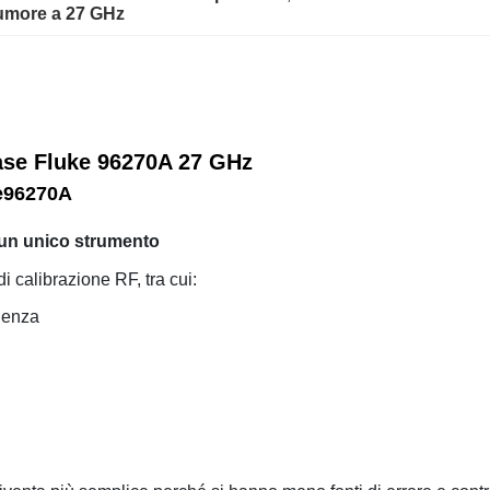
rumore a 27 GHz
fase Fluke 96270A 27 GHz
ke96270A
 un unico strumento
i calibrazione RF, tra cui:
quenza