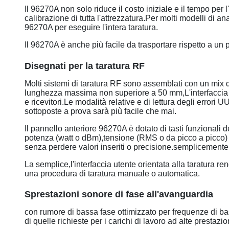
Il 96270A non solo riduce il costo iniziale e il tempo per
calibrazione di tutta l'attrezzatura.Per molti modelli di a
96270A per eseguire l'intera taratura.
Il 96270A è anche più facile da trasportare rispetto a un p
Disegnati per la taratura RF
Molti sistemi di taratura RF sono assemblati con un mix di
lunghezza massima non superiore a 50 mm,L'interfaccia uten
e ricevitori.Le modalità relative e di lettura degli error
sottoposte a prova sarà più facile che mai.
Il pannello anteriore 96270A è dotato di tasti funzionali de
potenza (watt o dBm),tensione (RMS o da picco a picco) ut
senza perdere valori inseriti o precisione.semplicemente 
La semplice,l'interfaccia utente orientata alla taratura ren
una procedura di taratura manuale o automatica.
S
prestazioni sonore di fase all'avanguardia
con rumore di bassa fase ottimizzato per frequenze di bass
di quelle richieste per i carichi di lavoro ad alte prestazio