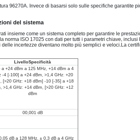
ratura 96270A. Invece di basarsi solo sulle specifiche garantite più
zioni del sistema
ibrati insieme come un sistema completo per garantire le presta
lla norma ISO 17025 con dati per tutti i parametri chiave, inclusi
 delle incertezze diventano molto più semplici e veloci.La certif
Livello
Specificità
0 a +24 dBm a 125 MHz, +14 dBm a 4
 -4 [-100] a +24 dBm, >1,4 GHz: +20
 [>20 GHz: +18 dBm] -10 [-35] a +18
, >1,4 GHz: +14 dBm, [>20 GHz: +12
dBm
00,001 dB
 0,05 dB a 128 MHz, ± 0,3 dB a 4 GHz