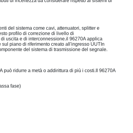
buti di incertezza da considerare rispetto ai sistemi di
ti del sistema come cavi, attenuatori, splitter e
 profilo di correzione di livello di
di uscita e di interconnessione.il 96270A applica
e sul piano di riferimento creato all'ingresso UUTIn
componente del sistema di trasmissione del segnale.
 può ridurre a metà o addirittura di più i costi.Il 96270A
assa fase)