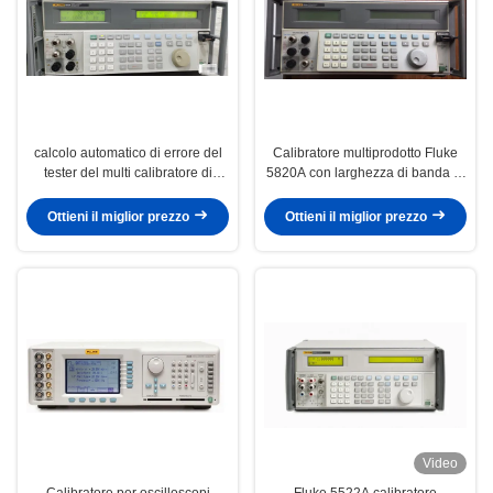
calcolo automatico di errore del
Calibratore multiprodotto Fluke
tester del multi calibratore di
5820A con larghezza di banda di
funzione dell'oscilloscopio della
600 MHz e 2,1 GHz Calibratore
passera 5800A
oscilloscopio a cinque canali
Ottieni il miglior prezzo
Ottieni il miglior prezzo
Video
Calibratore per oscilloscopi
Fluke 5522A calibratore