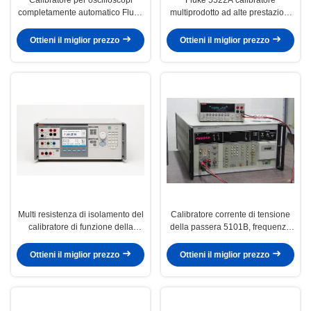
completamente automatico Fluke
multiprodotto ad alte prestazioni
9500B con segnali di ampiezza
con ampia copertura del carico di
3200 MHz in condizioni usate
lavoro e design trasportabile
Ottieni il miglior prezzo
Ottieni il miglior prezzo
Multi resistenza di isolamento del
Calibratore corrente di tensione
calibratore di funzione della
della passera 5101B, frequenza
passera flessibile 5320A
multiuso del misuratore di
potenza
Ottieni il miglior prezzo
Ottieni il miglior prezzo