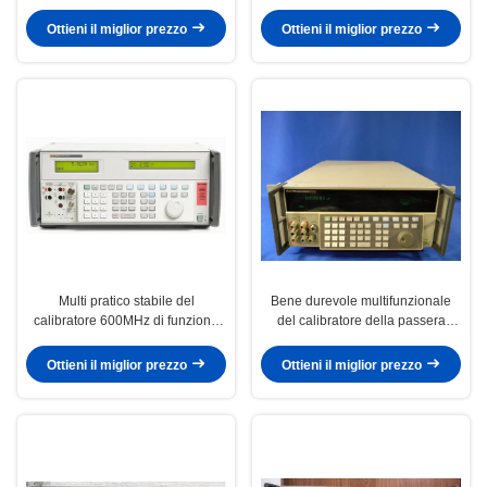
600 MHz Interfaccia RS-232 e
Segnali di Ampiezza a 600 MHz e
condizione preuso
Condizioni Usato
Ottieni il miglior prezzo
Ottieni il miglior prezzo
Multi pratico stabile del
Bene durevole multifunzionale
calibratore 600MHz di funzione
del calibratore della passera
della passera 5502A
5700A di Multiscene 600
megahertz
Ottieni il miglior prezzo
Ottieni il miglior prezzo