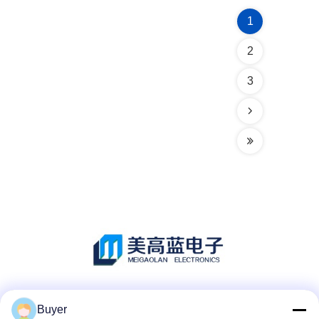
1
2
3
Mezzi sociali
Buyer