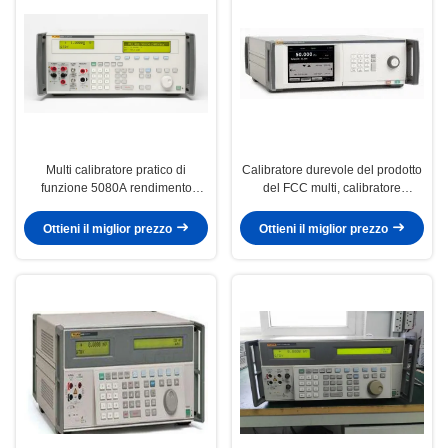
Multi calibratore pratico di
Calibratore durevole del prodotto
funzione 5080A rendimento
del FCC multi, calibratore
elevato 600 megahertz
dell'oscilloscopio della passera
8270A
Ottieni il miglior prezzo
Ottieni il miglior prezzo