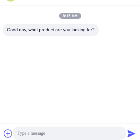
8:16 AM
Contatto rapido
Good day, what product are you looking for?
Telefono:
86-755-27883980
E-mail
buyer2@meigaolan.com
Indirizzo
RA1-B2, F32 di Dongjianghaoyuan, Baomin Rd, distretto di
Bao'an, Shenzhen, Cina
Politica sulla privacy
|
Mappa del sito
Cina Buona qualità Analizzatore di spettro di rf Fornitore. 2023-
2026 Shenzhen Meigaolan Electronic Instrument Co. Ltd Tutti i
diritti riservati.