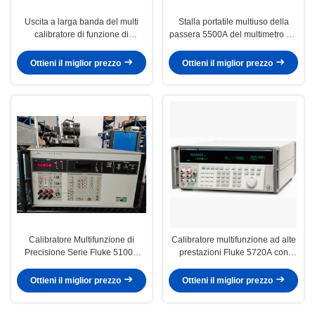
Uscita a larga banda del multi
Stalla portatile multiuso della
calibratore di funzione di
passera 5500A del multimetro del
precisione della passera 5720A
banco di DMM
Ottieni il miglior prezzo
Ottieni il miglior prezzo
Calibratore Multifunzione di
Calibratore multifunzione ad alte
Precisione Serie Fluke 5100B
prestazioni Fluke 5720A con
con Interfaccia GPIB Tensione DC
accuratezza della tensione CC di
1100V e Range di Resistenza da
±3,5 ppm e gamma di tensione
Ottieni il miglior prezzo
Ottieni il miglior prezzo
1Ω a 10MΩ
CA di 1100 V