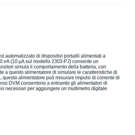
t automatizzato di dispositivi portatili alimentati a
di 100 nA (10 µA sul modello 2303-PJ) consente un
nsitori simula il comportamento della batteria, con
e a questo alimentatore di simulare le caratteristiche di
 CC, questo alimentatore può misurare impulsi di corrente di
gressi DVM consentono a entrambi gli alimentatori di
zio necessari per aggiungere un multimetro digitale