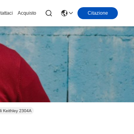
attaci
Acquisto
Citazione
i Keithley 2304A