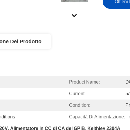
Ottieni 
ione Del Prodotto
Product Name:
D
Current:
5
Condition:
P
nditions
Capacità Di Alimentazione:
I
 20V
, 
Alimentatore in CC di CA del GPIB
, 
Keithley 2304A