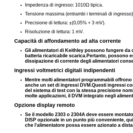
Impedenza di ingresso: 1010Ω tipica.
Tensione massima (entrambi i terminali di ingresso) 
Precisione di lettura: ±(0,05% + 3 mV).
Risoluzione di lettura: 1 mV.
Capacità di affondamento ad alta corrente
Gli alimentatori di Keithley possono fungere da 
batteria ricaricabile scarica.Pertanto, possono ess
dissipazione di corrente degli alimentatori consen
Ingressi voltmetrici digitali indipendenti
Mentre molti alimentatori programmabili offrono c
anche un set di ingressi DVM.Questi ingressi con
del sistema di test con la stessa precisione no
molte applicazioni, il DVM integrato negli alime
Opzione display remoto
Se il modello 2303 o 2304A deve essere montato i
DISP opzionale in un punto più conveniente, quind
che l'alimentatore possa essere azionato a dista