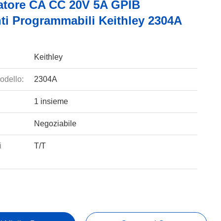
atore CA CC 20V 5A GPIB
ti Programmabili Keithley 2304A
Keithley
odello:
2304A
1 insieme
Negoziabile
i
T/T