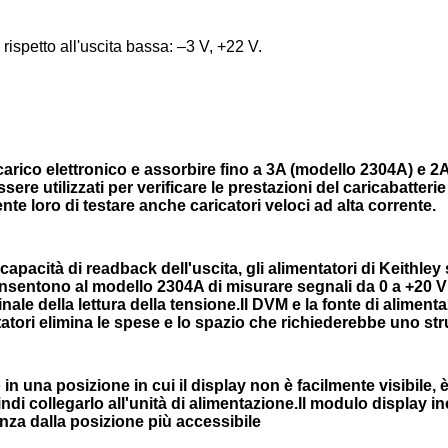
rispetto all'uscita bassa: –3 V, +22 V.
carico elettronico e assorbire fino a 3A (modello 2304A) e 
ere utilizzati per verificare le prestazioni del caricabatterie
te loro di testare anche caricatori veloci ad alta corrente.
apacità di readback dell'uscita, gli alimentatori di Keithley 
sentono al modello 2304A di misurare segnali da 0 a +20 V (
minale della lettura della tensione.Il DVM e la fonte di al
ntatori elimina le spese e lo spazio che richiederebbe uno s
n una posizione in cui il display non è facilmente visibile
i collegarlo all'unità di alimentazione.Il modulo display inc
nza dalla posizione più accessibile