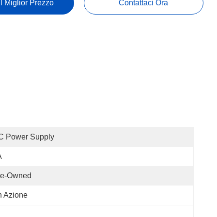
Il Miglior Prezzo
Contattaci Ora
C Power Supply
A
re-Owned
n Azione