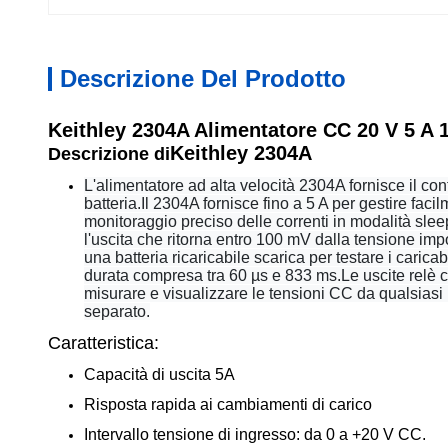
Descrizione Del Prodotto
Keithley 2304A Alimentatore CC 20 V 5 A
Keithley 2304A
Descrizione di
L'alimentatore ad alta velocità 2304A fornisce il cont
batteria.Il 2304A fornisce fino a 5 A per gestire faci
monitoraggio preciso delle correnti in modalità slee
l'uscita che ritorna entro 100 mV dalla tensione imp
una batteria ricaricabile scarica per testare i carica
durata compresa tra 60 µs e 833 ms.Le uscite relè co
misurare e visualizzare le tensioni CC da qualsiasi 
separato.
Caratteristica:
Capacità di uscita 5A
Risposta rapida ai cambiamenti di carico
Intervallo tensione di ingresso: da 0 a +20 V CC.