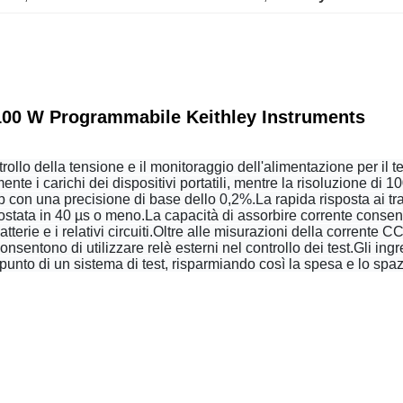
 100 W Programmabile Keithley Instruments
rollo della tensione e il monitoraggio dell'alimentazione per il tes
lmente i carichi dei dispositivi portatili, mentre la risoluzione 
p con una precisione di base dello 0,2%.La rapida risposta ai tra
ostata in 40 µs o meno.La capacità di assorbire corrente consent
batterie e i relativi circuiti.Oltre alle misurazioni della corrente
nsentono di utilizzare relè esterni nel controllo dei test.Gli in
punto di un sistema di test, risparmiando così la spesa e lo spa