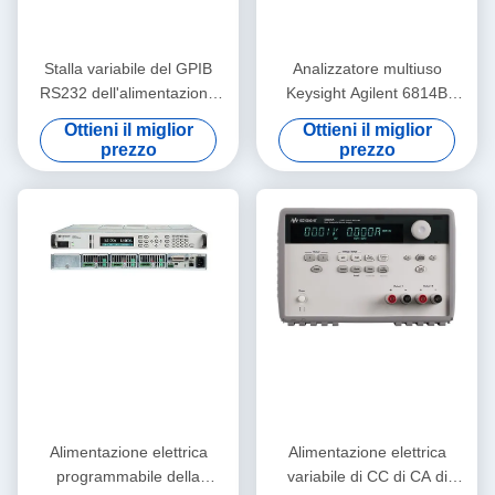
Stalla variabile del GPIB
Analizzatore multiuso
RS232 dell'alimentazione
Keysight Agilent 6814B
elettrica di CC di CA di
150/300V 20/10A di
Ottieni il miglior
Ottieni il miglior
Keysight Agilent E3643A
alimentazione di CA 3000VA
prezzo
prezzo
Alimentazione elettrica
Alimentazione elettrica
programmabile della
variabile di CC di CA di