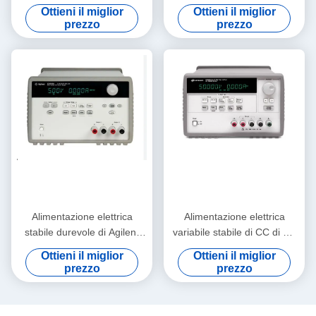
scanalatura dei MP 4,
Keysight Agilent E3649A 60V
Ottieni il miglior
Ottieni il miglior
alimentatore in CC di Agilent
0.8A 35V 1.4A 100W
prezzo
prezzo
N6701A
Alimentazione elettrica
Alimentazione elettrica
stabile durevole di Agilent
variabile stabile di CC di CA
Keysight E3646A con il GPIB
120-200W Keysight Agilent
Ottieni il miglior
Ottieni il miglior
RS232
E3633A
prezzo
prezzo