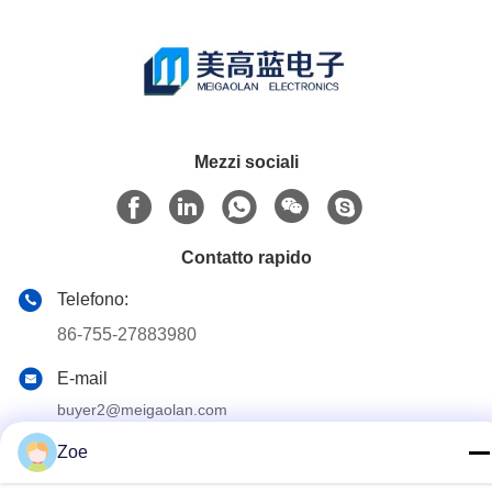
Mezzi sociali
Contatto rapido
Telefono:
86-755-27883980
E-mail
buyer2@meigaolan.com
Indirizzo
Zoe
RA1-B2, F32 di Dongjianghaoyuan, Baomin Rd, distretto di