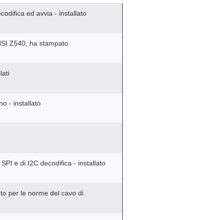
difica ed avvia - installato
'ANSI Z540, ha stampato
ati
o - installato
SPI e di I2C decodifica - installato
to per le norme del cavo di