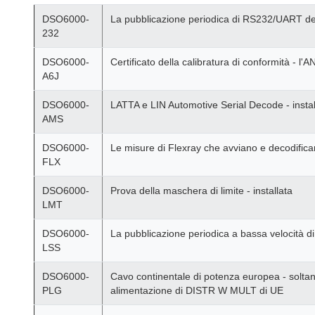
DSO6000-
La pubblicazione periodica di RS232/UART deco
232
DSO6000-
Certificato della calibratura di conformità - l
A6J
DSO6000-
LATTA e LIN Automotive Serial Decode - install
AMS
DSO6000-
Le misure di Flexray che avviano e decodifican
FLX
DSO6000-
Prova della maschera di limite - installata
LMT
DSO6000-
La pubblicazione periodica a bassa velocità di 
LSS
DSO6000-
Cavo continentale di potenza europea - soltan
PLG
alimentazione di DISTR W MULT di UE