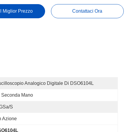
Il Miglior Prezzo
Contattaci Ora
cilloscopio Analogico Digitale Di DSO6104L
i Seconda Mano
 GSa/s
n Azione
DSO6104L