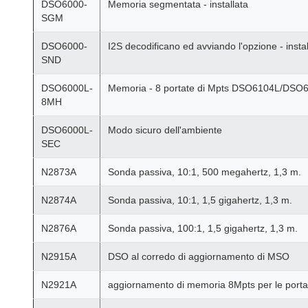
DSO6000-
Memoria segmentata - installata
SGM
DSO6000-
I2S decodificano ed avviando l'opzione - instal
SND
DSO6000L-
Memoria - 8 portate di Mpts DSO6104L/DSO
8MH
DSO6000L-
Modo sicuro dell'ambiente
SEC
N2873A
Sonda passiva, 10:1, 500 megahertz, 1,3 m.
N2874A
Sonda passiva, 10:1, 1,5 gigahertz, 1,3 m.
N2876A
Sonda passiva, 100:1, 1,5 gigahertz, 1,3 m.
N2915A
DSO al corredo di aggiornamento di MSO
N2921A
aggiornamento di memoria 8Mpts per le port