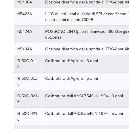
N5406A
Opzione dinamica della sonda di FPGA per Xilin
N5423A
Il ² C di I ed i dati di serie di SPI decodificano 
oscilloscopi di serie 7000B
N5424A
POSSONO LIN Option InfiniiVision 6000 & gli o
opzione)
N5434A
Opzione dinamica della sonda di FPGA per Alte
R-50C-011-
Calibratura di Agilent - 3 anni
3
R-50C-011-
Calibratura di Agilent - 5 anni
5
R-50C-021-
Calibratura dell'ANSI Z540-1-1994 - 3 anni
3
R-50C-021-
Calibratura dell'ANSI Z540-1-1994 - 5 anni
5