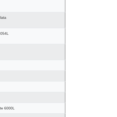
lata
6054L
ate 6000L