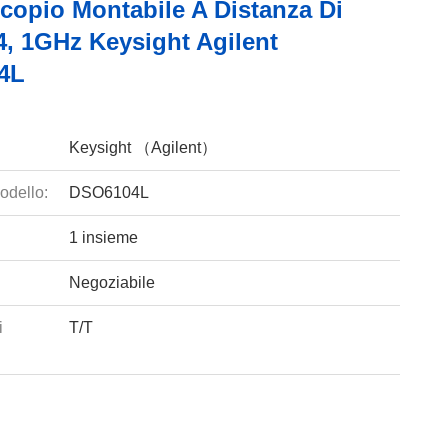
scopio Montabile A Distanza Di
4, 1GHz Keysight Agilent
4L
Keysight （Agilent）
odello:
DSO6104L
1 insieme
Negoziabile
i
T/T