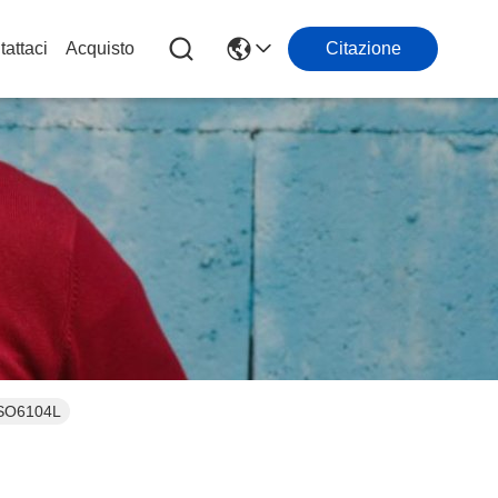
attaci
Acquisto
Citazione
 DSO6104L