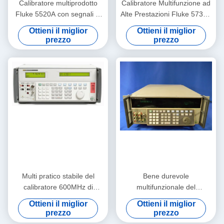
Calibratore multiprodotto
Calibratore Multifunzione ad
Fluke 5520A con segnali di
Alte Prestazioni Fluke 5730A
ampiezza 600 MHz
con Segnali di Ampiezza a
Ottieni il miglior
Ottieni il miglior
Interfaccia RS-232 e
600 MHz e Condizioni Usato
prezzo
prezzo
condizione preuso
Multi pratico stabile del
Bene durevole
calibratore 600MHz di
multifunzionale del
funzione della passera
calibratore della passera
Ottieni il miglior
Ottieni il miglior
5502A
5700A di Multiscene 600
prezzo
prezzo
megahertz