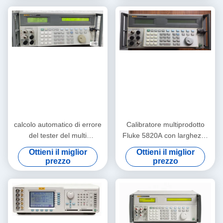
calcolo automatico di errore
Calibratore multiprodotto
del tester del multi
Fluke 5820A con larghezza
calibratore di funzione
di banda di 600 MHz e 2,1
Ottieni il miglior
Ottieni il miglior
dell'oscilloscopio della
GHz Calibratore
prezzo
prezzo
passera 5800A
oscilloscopio a cinque canali