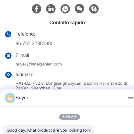
Contatto rapido
Telefono:
86-755-27883980
E-mail
buyer2@meigaolan.com
Indirizzo
RA1-B2, F32 di Dongjianghaoyuan, Baomin Rd, distretto di
Bao'an, Shenzhen, Cina
Buyer
Politica sulla privacy
|
Mappa del sito
Cina Buona qualità Analizzatore di spettro di rf Fornitore. 2023-
6:29 AM
2026 Shenzhen Meigaolan Electronic Instrument Co. Ltd Tutti i
Good day, what product are you looking for?
diritti riservati.