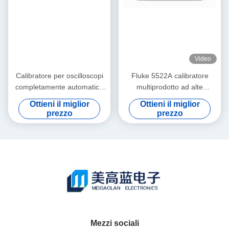
Video
Calibratore per oscilloscopi
Fluke 5522A calibratore
completamente automatico
multiprodotto ad alte
Fluke 9500B con segnali di
prestazioni con ampia
Ottieni il miglior
Ottieni il miglior
ampiezza 3200 MHz in
copertura del carico di lavoro
prezzo
prezzo
condizioni usate
e design trasportabile
Mezzi sociali