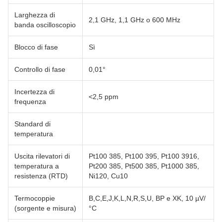
Larghezza di
2,1 GHz, 1,1 GHz o 600 MHz
banda oscilloscopio
Blocco di fase
Sì
Controllo di fase
0,01°
Incertezza di
<2,5 ppm
frequenza
Standard di
temperatura
Uscita rilevatori di
Pt100 385, Pt100 395, Pt100 3916,
temperatura a
Pt200 385, Pt500 385, Pt1000 385,
resistenza (RTD)
Ni120, Cu10
Termocoppie
B,C,E,J,K,L,N,R,S,U, BP e XK, 10 µV/
(sorgente e misura)
°C