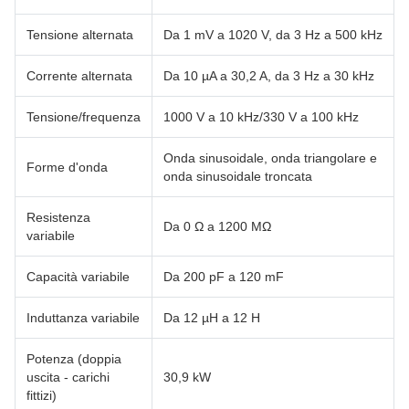
Tensione alternata
Da 1 mV a 1020 V, da 3 Hz a 500 kHz
Corrente alternata
Da 10 µA a 30,2 A, da 3 Hz a 30 kHz
Tensione/frequenza
1000 V a 10 kHz/330 V a 100 kHz
Onda sinusoidale, onda triangolare e
Forme d'onda
onda sinusoidale troncata
Resistenza
Da 0 Ω a 1200 MΩ
variabile
Capacità variabile
Da 200 pF a 120 mF
Induttanza variabile
Da 12 µH a 12 H
Potenza (doppia
uscita - carichi
30,9 kW
fittizi)