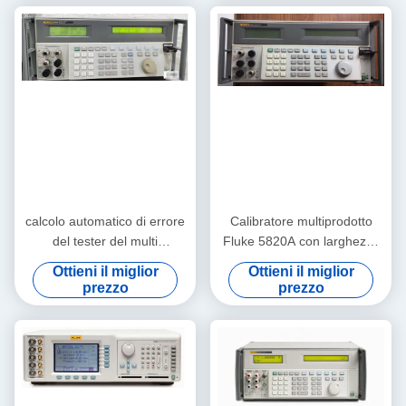
calcolo automatico di errore
Calibratore multiprodotto
del tester del multi
Fluke 5820A con larghezza
calibratore di funzione
di banda di 600 MHz e 2,1
Ottieni il miglior
Ottieni il miglior
dell'oscilloscopio della
GHz Calibratore
prezzo
prezzo
passera 5800A
oscilloscopio a cinque canali