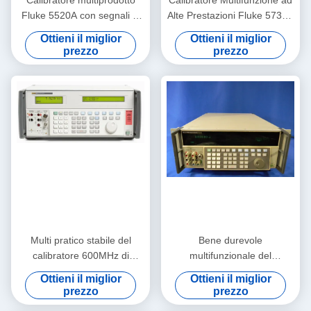
Calibratore multiprodotto
Calibratore Multifunzione ad
Fluke 5520A con segnali di
Alte Prestazioni Fluke 5730A
ampiezza 600 MHz
con Segnali di Ampiezza a
Ottieni il miglior
Ottieni il miglior
Interfaccia RS-232 e
600 MHz e Condizioni Usato
prezzo
prezzo
condizione preuso
Multi pratico stabile del
Bene durevole
calibratore 600MHz di
multifunzionale del
funzione della passera
calibratore della passera
Ottieni il miglior
Ottieni il miglior
5502A
5700A di Multiscene 600
prezzo
prezzo
megahertz