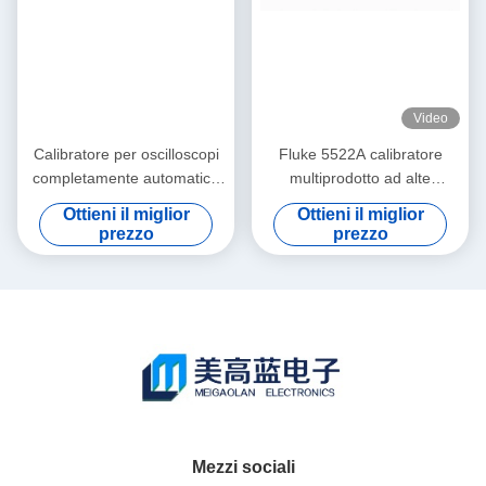
Video
Calibratore per oscilloscopi
Fluke 5522A calibratore
completamente automatico
multiprodotto ad alte
Fluke 9500B con segnali di
prestazioni con ampia
Ottieni il miglior
Ottieni il miglior
ampiezza 3200 MHz in
copertura del carico di lavoro
prezzo
prezzo
condizioni usate
e design trasportabile
Mezzi sociali