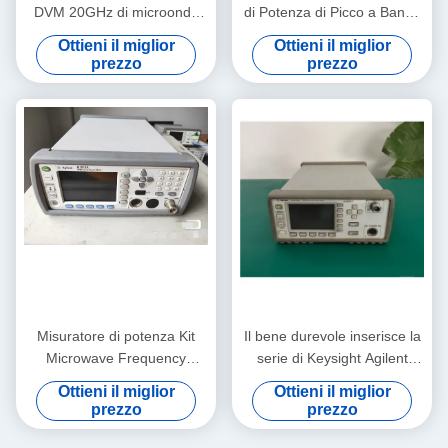
DVM 20GHz di microonda
di Potenza di Picco a Banda
del misuratore di potenza di
Larga con Larghezza di
Ottieni il miglior
Ottieni il miglior
Agilent 53147A rf ultra
Banda Video di 400 MHz,
prezzo
prezzo
Ingresso a Doppio Canale e
Frequenza di
Campionamento di 64 Ms/s
Misuratore di potenza Kit
Il bene durevole inserisce la
Microwave Frequency
serie di Keysight Agilent
Counter Rackmount di
E4416A EPM P del
Ottieni il miglior
Ottieni il miglior
N1913A Agilent rf
misuratore di potenza di rf
prezzo
prezzo