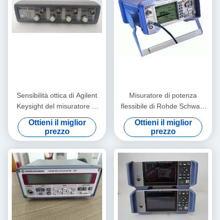
Sensibilità ottica di Agilent
Misuratore di potenza
Keysight del misuratore di
flessibile di Rohde Schwarz
potenza di N7748A HP rf alta
di singolo Manica,
Ottieni il miglior
Ottieni il miglior
misuratore di potenza
prezzo
prezzo
multifunzionale di NRP