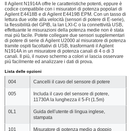
Il Agilent N1914A offre le caratteristiche potenti, eppure è
codice compatibile con i misuratori di potenza popolari di
Agilent E4418B e di Agilent E4419B EPM. Con un tasso di
lettura due volte alla velocità (sensori di potere di E-serie),
la flessibilità del GPIB, la lan LXI-C o la connettività USB,
effettuante le misurazioni della potenza medie non è stata
mai più facile. Potete collegare due sensori supplementari
di potere di serie di Agilent U2000 al misuratore di potenza
tramite ospiti facoltativi di USB, trasformanti il Agilent
N1914A in un misuratore di potenza canali di 4 o di 3
canali. Il più, il nuovo schermo a colori vi lascia osservare
più facilmente ed analizzare i dati di prova.
Lista delle opzioni
004
Cancelli il cavo del sensore di potere
005
Includa il cavo del sensore di potere,
11730A la lunghezza il 5-Ft (1.5m)
0L1
Guida dell'utente di lingua inglese,
stampata
101
Misuratore di potenza medio a doppio