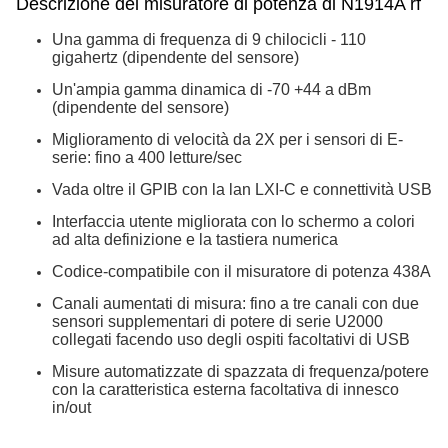
Descrizione del
misuratore di potenza di N1914A rf
Una gamma di frequenza di 9 chilocicli - 110
gigahertz (dipendente del sensore)
Un'ampia gamma dinamica di -70 +44 a dBm
(dipendente del sensore)
Miglioramento di velocità da 2X per i sensori di E-
serie: fino a 400 letture/sec
Vada oltre il GPIB con la lan LXI-C e connettività USB
Interfaccia utente migliorata con lo schermo a colori
ad alta definizione e la tastiera numerica
Codice-compatibile con il misuratore di potenza 438A
Canali aumentati di misura: fino a tre canali con due
sensori supplementari di potere di serie U2000
collegati facendo uso degli ospiti facoltativi di USB
Misure automatizzate di spazzata di frequenza/potere
con la caratteristica esterna facoltativa di innesco
in/out