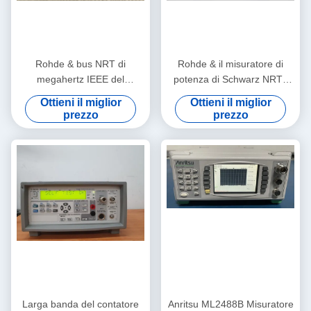
Rohde & bus NRT di
Rohde & il misuratore di
megahertz IEEE del
potenza di Schwarz NRT2
rifornimento 400 di CA del
inseriscono pratico multiuso
Ottieni il miglior
Ottieni il miglior
misuratore di potenza di
prezzo
prezzo
Schwarz rf
Larga banda del contatore
Anritsu ML2488B Misuratore