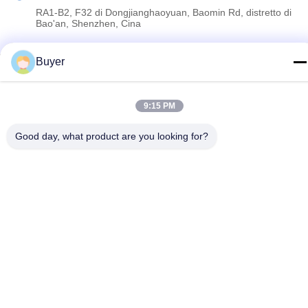
RA1-B2, F32 di Dongjianghaoyuan, Baomin Rd, distretto di
Bao'an, Shenzhen, Cina
Buyer
Politica sulla privacy
|
Mappa del sito
Cina Buona qualità Analizzatore di spettro di rf Fornitore. 2023-
2026 Shenzhen Meigaolan Electronic Instrument Co. Ltd Tutti i
9:15 PM
diritti riservati.
Good day, what product are you looking for?