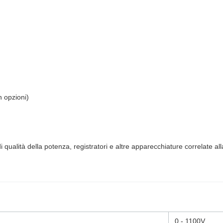
n opzioni)
di qualità della potenza, registratori e altre apparecchiature correlate a
0 - 1100V