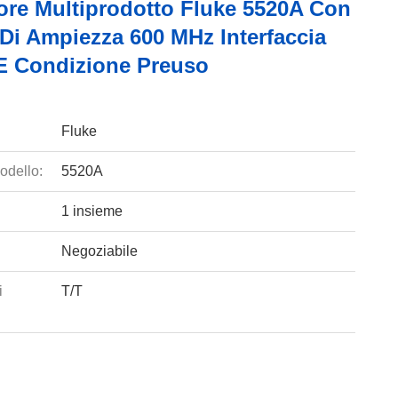
tore Multiprodotto Fluke 5520A Con
 Di Ampiezza 600 MHz Interfaccia
E Condizione Preuso
Fluke
odello:
5520A
1 insieme
Negoziabile
i
T/T