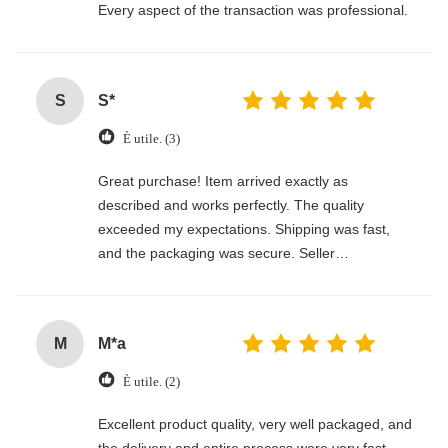
Every aspect of the transaction was professional.
S
S*
È utile. (3)
Great purchase! Item arrived exactly as
described and works perfectly. The quality
exceeded my expectations. Shipping was fast,
and the packaging was secure. Seller
communicated clearly and made the whole
process smooth. Would definitely buy again!
M
M*a
È utile. (2)
Excellent product quality, very well packaged, and
the delivery and entire process were very fast.