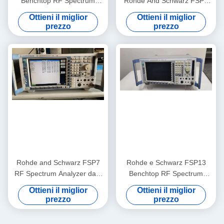
Benchtop RF Spectrum
Rohde And Schwarz FSP3
Analyzer da 9 KHz a 30 GHz
Analizzatore di frequenza RF
Ottieni il miglior
Ottieni il miglior
con livello di rumore -155
pratico
prezzo
prezzo
dBm e testato in possesso
Rohde and Schwarz FSP7
Rohde e Schwarz FSP13
RF Spectrum Analyzer da 9
Benchtop RF Spectrum
KHz a 7 GHz portatile con
Analyzer con gamma di
Ottieni il miglior
Ottieni il miglior
livello di rumore -155 dBm
frequenze da 9 KHz a 13
prezzo
prezzo
GHz e livello di rumore -155
dBm