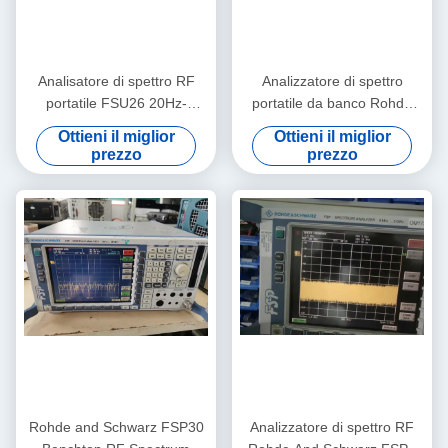
Analisatore di spettro RF
Analizzatore di spettro
portatile FSU26 20Hz-
portatile da banco Rohde
26.5GHz Rohde And
and Schwarz FSP40 con
Ottieni il miglior
Ottieni il miglior
Schwarz di seconda mano
intervallo da 9 KHz a 40 GHz
prezzo
prezzo
e livello di rumore di -155
dBm
Rohde and Schwarz FSP30
Analizzatore di spettro RF