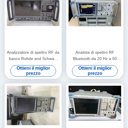
Analizzatore di spettro RF da
Analista di spettro RF
banco Rohde and Schwarz
Bluetooth da 20 Hz a 50
FSW67 con intervallo da 2
GHz Rohde And Schwarz
Ottieni il miglior
Ottieni il miglior
Hz a 67 GHz e basso
FSU50
prezzo
prezzo
rumore di fase