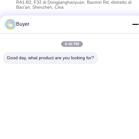
RA1-B2, F32 di Dongjianghaoyuan, Baomin Rd, distretto di
Bao'an, Shenzhen, Cina
Buyer
Politica sulla privacy
|
Mappa del sito
Cina Buona qualità Analizzatore di spettro di rf Fornitore. 2023-
8:46 PM
2026 Shenzhen Meigaolan Electronic Instrument Co. Ltd Tutti i
diritti riservati.
Good day, what product are you looking for?