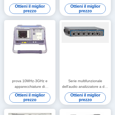
di misurazione di CC 10MS
Keysight pratico Agilent
Ottieni il miglior
Ottieni il miglior
Electronic Test And
4155C
prezzo
prezzo
prova 10MHz-3GHz e
Serie multifunzionale
apparecchiature di
dell'audio analizzatore a due
misurazione elettroniche
vie APx515B di precisione
Ottieni il miglior
Ottieni il miglior
Keysight Agilent N8973A
prezzo
prezzo