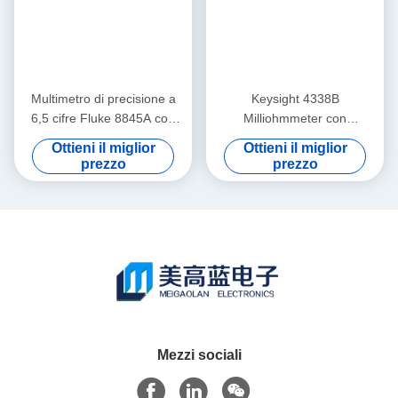
Multimetro di precisione a
Keysight 4338B
6,5 cifre Fluke 8845A con
Milliohmmeter con
precisione a corrente
misurazione AC a 1 KHz,
Ottieni il miglior
Ottieni il miglior
continua dello 0,0024% e
risoluzione di 10 µOhm e
prezzo
prezzo
Registratore senza carta
misurazione ad alta velocità
Trendplot
di 34 ms
Mezzi sociali