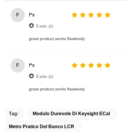
F
f*x
È utile. (2)
great product,works flawlessly
F
f*x
È utile. (2)
great product,works flawlessly
Tag:
Modulo Durevole Di Keysight ECal
Metro Pratico Del Banco LCR