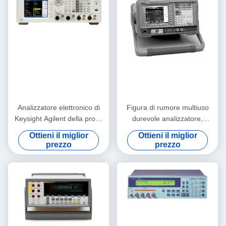
Analizzatore elettronico di
Figura di rumore multiuso
Keysight Agilent della prova
durevole analizzatore,
e delle apparecchiature di
10MHz-26.5GHz Keysight
Ottieni il miglior
Ottieni il miglior
misurazione di U8903A
Agilent N8975A
prezzo
prezzo
audio