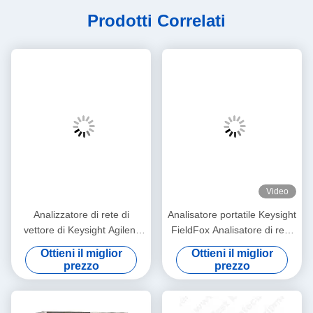
Prodotti Correlati
Video
Analizzatore di rete di
Analisatore portatile Keysight
vettore di Keysight Agilent
FieldFox Analisatore di rete
8711B 100dB Rackmount
a microonde a 18 GHz con 2
Ottieni il miglior
Ottieni il miglior
porte e 91 dB di gamma
prezzo
prezzo
dinamica