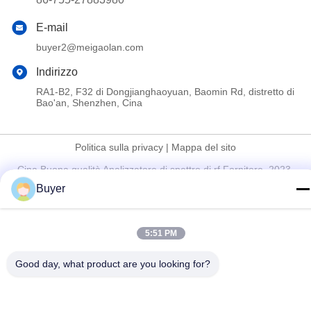
E-mail
buyer2@meigaolan.com
Indirizzo
RA1-B2, F32 di Dongjianghaoyuan, Baomin Rd, distretto di
Bao'an, Shenzhen, Cina
Politica sulla privacy
|
Mappa del sito
Cina Buona qualità Analizzatore di spettro di rf Fornitore. 2023-
2026 Shenzhen Meigaolan Electronic Instrument Co. Ltd Tutti i
Buyer
diritti riservati.
5:51 PM
Good day, what product are you looking for?