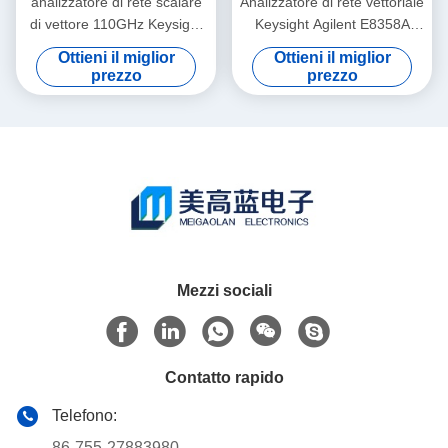
analizzatore di rete scalare
Analizzatore di rete vettoriale
di vettore 110GHz Keysight
Keysight Agilent E8358A
Agilent 8757D con lo
PNA 300 KHz - 9 GHz da
Ottieni il miglior
Ottieni il miglior
schermo a colori
rack, usato
prezzo
prezzo
Mezzi sociali
Contatto rapido
Telefono:
86-755-27883980