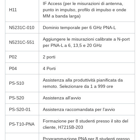
IF Access (per le misurazioni di antenna,
H11
punto in impulso, profilo di impulso e onde
MM a banda larga)
N5231C-010
Dominio temporale per 6 GHz PNA-L
Aggiungere le misurazioni calibrate a N-port
N5231C-551
per PNA-L a 6, 13,5 e 20 GHz
P02
2 porti
P04
4 Porti
Assistenza alla produttività pianificata da
PS-S10
remoto. Selezionare da 1 a 999 ore
PS-S20
Assistenza all'avvio
PS-S20-01
Assistenza raccomandata per l'avvio
Formazione per 8 studenti presso il sito del
PS-T10-PNA
cliente, H7215B-203
Programmazione PNA per 8 studenti presso