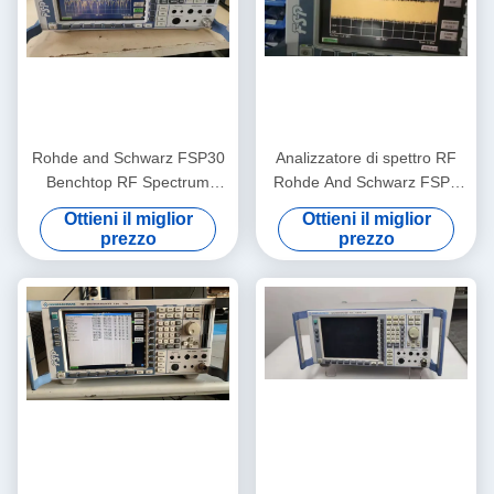
Rohde and Schwarz FSP30
Analizzatore di spettro RF
Benchtop RF Spectrum
Rohde And Schwarz FSP3
Analyzer da 9 KHz a 30 GHz
Analizzatore di frequenza RF
Ottieni il miglior
Ottieni il miglior
con livello di rumore -155
pratico
prezzo
prezzo
dBm e testato in possesso