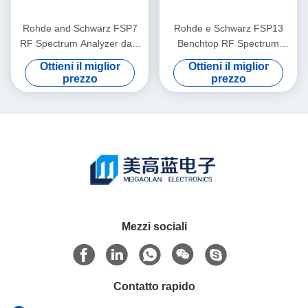
Rohde and Schwarz FSP7
Rohde e Schwarz FSP13
RF Spectrum Analyzer da 9
Benchtop RF Spectrum
KHz a 7 GHz portatile con
Analyzer con gamma di
Ottieni il miglior
Ottieni il miglior
livello di rumore -155 dBm
frequenze da 9 KHz a 13
prezzo
prezzo
GHz e livello di rumore -155
dBm
Mezzi sociali
Contatto rapido