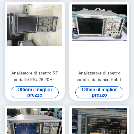
Analisatore di spettro RF
Analizzatore di spettro
portatile FSU26 20Hz-
portatile da banco Rohde
26.5GHz Rohde And
and Schwarz FSP40 con
Ottieni il miglior
Ottieni il miglior
Schwarz di seconda mano
intervallo da 9 KHz a 40 GHz
prezzo
prezzo
e livello di rumore di -155
dBm