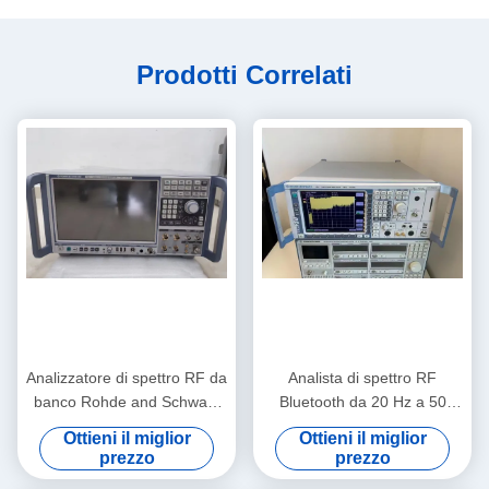
Prodotti Correlati
Analizzatore di spettro RF da
Analista di spettro RF
banco Rohde and Schwarz
Bluetooth da 20 Hz a 50
FSW67 con intervallo da 2
GHz Rohde And Schwarz
Ottieni il miglior
Ottieni il miglior
Hz a 67 GHz e basso
FSU50
prezzo
prezzo
rumore di fase