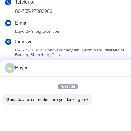
Telefono:
86-755-27883980
E-mail
buyer2@meigaolan.com
Indirizzo
RA1-B2, F32 di Dongjianghaoyuan, Baomin Rd, distretto di
Bao'an, Shenzhen, Cina
Buyer
Politica sulla privacy
|
Mappa del sito
Cina Buona qualità Analizzatore di spettro di rf Fornitore. 2023-
4:58 AM
2026 Shenzhen Meigaolan Electronic Instrument Co. Ltd Tutti i
diritti riservati.
Good day, what product are you looking for?