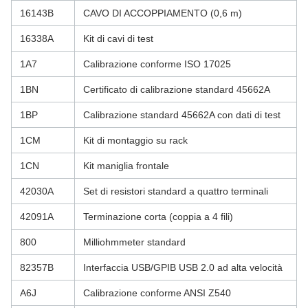
16143B
CAVO DI ACCOPPIAMENTO (0,6 m)
16338A
Kit di cavi di test
1A7
Calibrazione conforme ISO 17025
1BN
Certificato di calibrazione standard 45662A
1BP
Calibrazione standard 45662A con dati di test
1CM
Kit di montaggio su rack
1CN
Kit maniglia frontale
42030A
Set di resistori standard a quattro terminali
42091A
Terminazione corta (coppia a 4 fili)
800
Milliohmmeter standard
82357B
Interfaccia USB/GPIB USB 2.0 ad alta velocità
A6J
Calibrazione conforme ANSI Z540