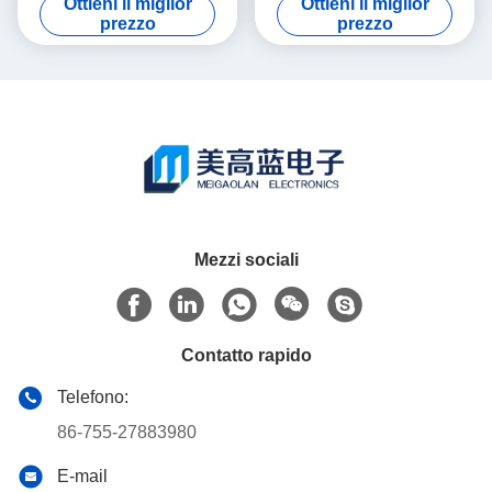
Ottieni il miglior
Ottieni il miglior
continua dello 0,0024% e
misurazione di Keysight
prezzo
prezzo
Registratore senza carta
Agilent E4980A
Trendplot
Mezzi sociali
Contatto rapido
Telefono:
86-755-27883980
E-mail