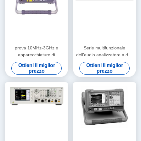
prova 10MHz-3GHz e
Serie multifunzionale
apparecchiature di
dell'audio analizzatore a due
misurazione elettroniche
vie APx515B di precisione
Ottieni il miglior
Ottieni il miglior
Keysight Agilent N8973A
prezzo
prezzo