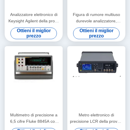
Analizzatore elettronico di
Figura di rumore multiuso
Keysight Agilent della prova
durevole analizzatore,
e delle apparecchiature di
10MHz-26.5GHz Keysight
Ottieni il miglior
Ottieni il miglior
misurazione di U8903A
Agilent N8975A
prezzo
prezzo
audio
Multimetro di precisione a
Metro elettronico di
6,5 cifre Fluke 8845A con
precisione LCR della prova e
precisione a corrente
delle apparecchiature di