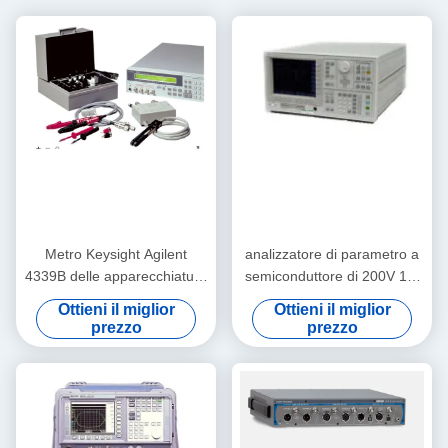
Metro Keysight Agilent
analizzatore di parametro a
4339B delle apparecchiature
semiconduttore di 200V 1A,
di misurazione di CC 10MS
Keysight pratico Agilent
Ottieni il miglior
Ottieni il miglior
Electronic Test And
4155C
prezzo
prezzo