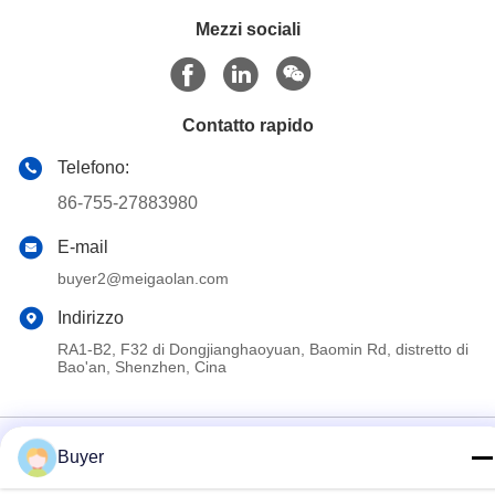
Mezzi sociali
Contatto rapido
Telefono:
86-755-27883980
E-mail
buyer2@meigaolan.com
Indirizzo
RA1-B2, F32 di Dongjianghaoyuan, Baomin Rd, distretto di
Bao'an, Shenzhen, Cina
Politica sulla privacy
|
Mappa del sito
Buyer
Cina Buona qualità Analizzatore di spettro di rf Fornitore. 2023-