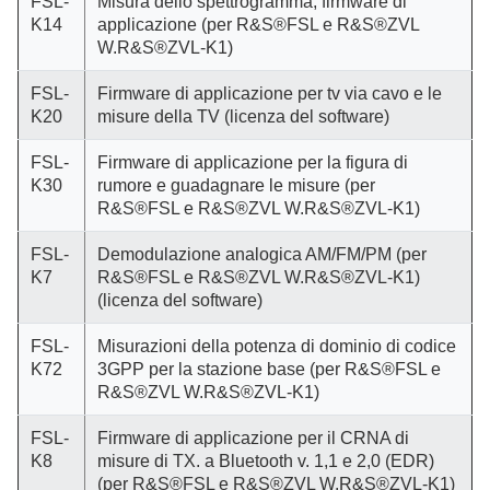
FSL-
Misura dello spettrogramma, firmware di
K14
applicazione (per R&S®FSL e R&S®ZVL
W.R&S®ZVL-K1)
FSL-
Firmware di applicazione per tv via cavo e le
K20
misure della TV (licenza del software)
FSL-
Firmware di applicazione per la figura di
K30
rumore e guadagnare le misure (per
R&S®FSL e R&S®ZVL W.R&S®ZVL-K1)
FSL-
Demodulazione analogica AM/FM/PM (per
K7
R&S®FSL e R&S®ZVL W.R&S®ZVL-K1)
(licenza del software)
FSL-
Misurazioni della potenza di dominio di codice
K72
3GPP per la stazione base (per R&S®FSL e
R&S®ZVL W.R&S®ZVL-K1)
FSL-
Firmware di applicazione per il CRNA di
K8
misure di TX. a Bluetooth v. 1,1 e 2,0 (EDR)
(per R&S®FSL e R&S®ZVL W.R&S®ZVL-K1)