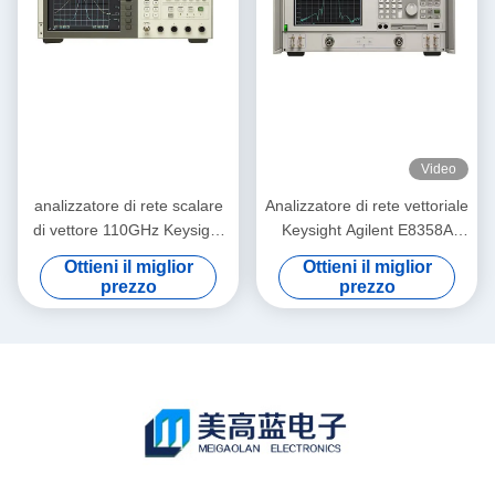
Video
analizzatore di rete scalare
Analizzatore di rete vettoriale
di vettore 110GHz Keysight
Keysight Agilent E8358A
Agilent 8757D con lo
PNA 300 KHz - 9 GHz da
Ottieni il miglior
Ottieni il miglior
schermo a colori
rack, usato
prezzo
prezzo