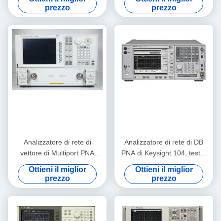
colori
prezzo
prezzo
Analizzatore di rete di
Analizzatore di rete di DB
vettore di Multiport PNA
PNA di Keysight 104, tester
Keysight Agilent E8362B
di Agilent E8364B VNA
Ottieni il miglior
Ottieni il miglior
10MHz-20GHz
prezzo
prezzo