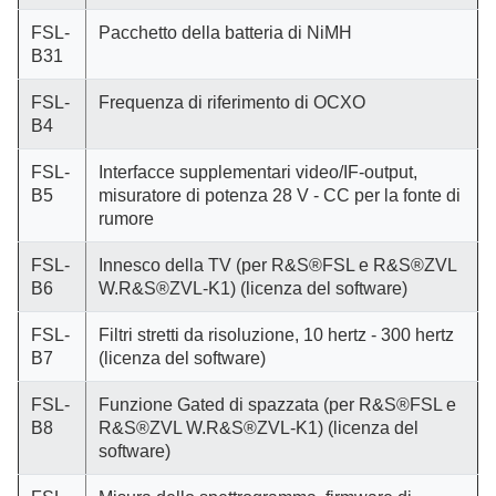
FSL-
Pacchetto della batteria di NiMH
B31
FSL-
Frequenza di riferimento di OCXO
B4
FSL-
Interfacce supplementari video/IF-output,
B5
misuratore di potenza 28 V - CC per la fonte di
rumore
FSL-
Innesco della TV (per R&S®FSL e R&S®ZVL
B6
W.R&S®ZVL-K1) (licenza del software)
FSL-
Filtri stretti da risoluzione, 10 hertz - 300 hertz
B7
(licenza del software)
FSL-
Funzione Gated di spazzata (per R&S®FSL e
B8
R&S®ZVL W.R&S®ZVL-K1) (licenza del
software)