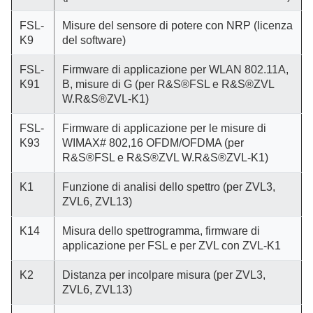
FSL-
Misure del sensore di potere con NRP (licenza
K9
del software)
FSL-
Firmware di applicazione per WLAN 802.11A,
K91
B, misure di G (per R&S®FSL e R&S®ZVL
W.R&S®ZVL-K1)
FSL-
Firmware di applicazione per le misure di
K93
WIMAX# 802,16 OFDM/OFDMA (per
R&S®FSL e R&S®ZVL W.R&S®ZVL-K1)
K1
Funzione di analisi dello spettro (per ZVL3,
ZVL6, ZVL13)
K14
Misura dello spettrogramma, firmware di
applicazione per FSL e per ZVL con ZVL-K1
K2
Distanza per incolpare misura (per ZVL3,
ZVL6, ZVL13)