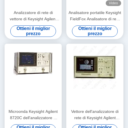
Video
Analizzatore di rete di
Analisatore portatile Keysight
vettore di Keysight Agilent
FieldFox Analisatore di rete
8711B 100dB Rackmount
a microonde a 18 GHz con 2
Ottieni il miglior
Ottieni il miglior
porte e 91 dB di gamma
prezzo
prezzo
dinamica
Microonda Keysight Agilent
Vettore dell'analizzatore di
8720C dell'analizzatore di
rete di Keysight Agilent
rete di Benchtop VNA
8753D con lo schermo a
Ottieni il miglior
Ottieni il miglior